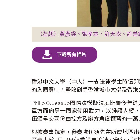
（左起）黃彥銓、張孝本、許天衣、許善敏、中
香港中文大學（中大）一支法律學生隊伍即
的入圍賽中，擊敗對手香港城市大學及香港
Philip C. Jessup國際法模擬
單方面向另一國家使用武力，以維護人權，
伍須呈交兩份由控方及辯方角度撰寫的一萬
根據賽事規定，參賽隊伍須先在所屬地區出線入圍賽
區賽事於2月21日假香港高等法院舉行，