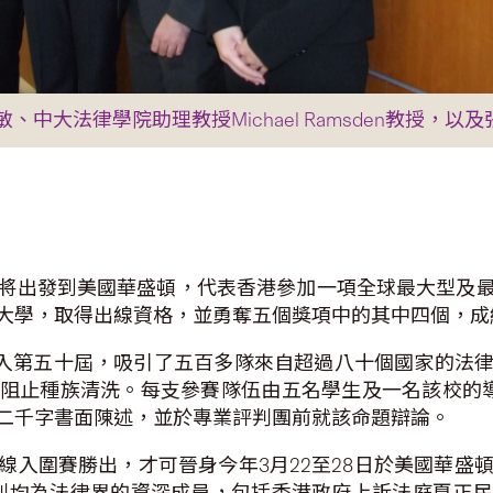
大法律學院助理教授Michael Ramsden教授，以及
將出發到美國華盛頓，代表香港參加一項全球最大型及
大學，取得出線資格，並勇奪五個獎項中的其中四個，成
法庭比賽今年踏入第五十屆，吸引了五百多隊來自超過八十個國家
阻止種族清洗。每支參賽隊伍由五名學生及一名該校的
二千字書面陳述，並於專業評判團前就該命題辯論。
勝出，才可晉身今年3月22至28日於美國華盛頓舉行的She
評判均為法律界的資深成員，包括香港政府上訴法庭夏正