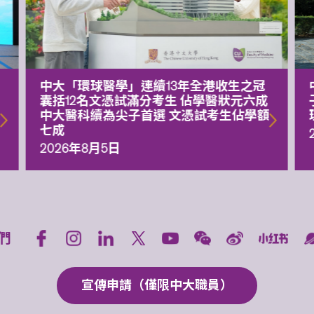
中大「環球醫學」連續13年全港收生之冠
囊括12名文憑試滿分考生 佔學醫狀元六成
中大醫科續為尖子首選 文憑試考生佔學額
七成
2026年8月5日
們
宣傳申請（僅限中大職員）