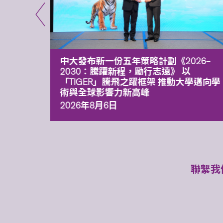
能力 有
中大發布新一份五年策略計劃《2026‒
污染
2030：騰躍新程，勵行志遠》 以
「TIGER」騰飛之躍框架 推動大學邁向學
術與全球影響力新高峰
2026年8月6日
聯繫我