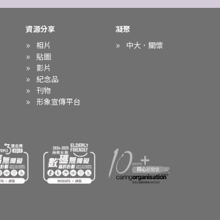
資源分享
凝聚
相片
中大．關懷
貼圖
影片
紀念品
刊物
形象宣傳平台