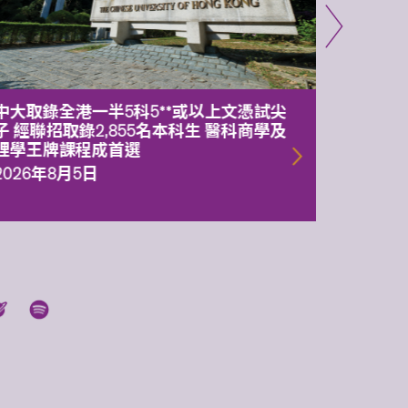
中大取錄全港一半5科5**或以上文憑試尖
中大委
子 經聯招取錄2,855名本科生 醫科商學及
理副校
理學王牌課程成首選
2026年
2026年8月5日