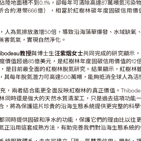
陸地面積不到0.1%，卻每年可清除高達87萬噸氮污
折合約港幣666億），相當於紅樹林碳年度固碳信用價
，人為氮排放激增50倍，導致沿海藻華爆發、水域缺氧
無害氮氣，實現自然淨化。
hibodeau
教授
與博士生
汪紫烟女士
共同完成的研究顯示，
價值超過85億美元，是紅樹林年度固碳信用價值的12
，是目前最全面的紅樹林脫氮研究。結果顯示，紅樹林雖
其每年脫氮潛力可高達500萬噸，能夠抵消全球人為活
，兩者結合能更全面反映紅樹林的真正價值。Thibod
林同時還是強大的天然水質清潔工，只是過去這項功能
合，將為保護這片珍貴的沿海生態系統提供更完整的科學
都同時提供固碳和淨水的功能，保護它們的理由比以往
氮正沿用這套成熟方法，有助完善我們對沿海生態系統的