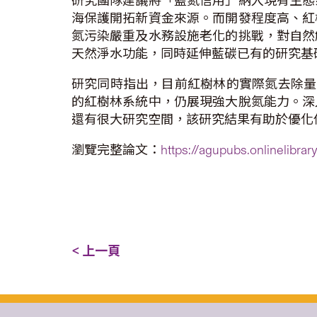
研究團隊建議將「藍氮信用」納入現有生態
海保護開拓新資金來源。而開發程度高、紅
氮污染嚴重及水務設施老化的挑戰，對自然
天然淨水功能，同時延伸藍碳已有的研究基
研究同時指出，目前紅樹林的實際氮去除量
的紅樹林系統中，仍展現強大脫氮能力。深
還有很大研究空間，該研究結果有助於優化
瀏覽完整論文：
https://agupubs.onlinelibr
< 上一頁