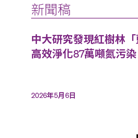
新聞稿
中大研究發現紅樹林「
高效淨化87萬噸氮污
2026年5月6日