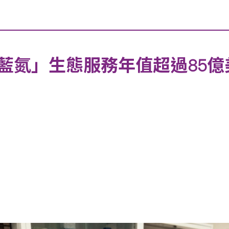
藍氮」生態服務年值超過85
染