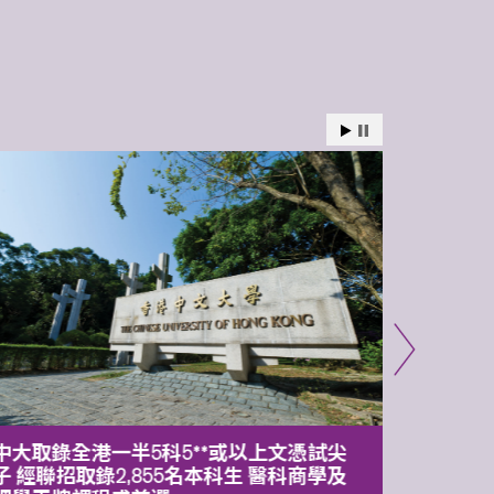
中大取錄全港一半5科5**或以上文憑試尖
中大委
子 經聯招取錄2,855名本科生 醫科商學及
理副校