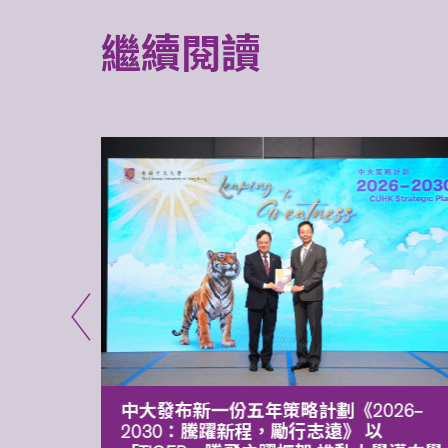
繼續閱讀
能力 有
中大發布新一份五年策略計劃《2026‒
污染
2030：騰躍新程，勵行志遠》 以