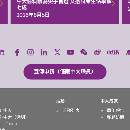
中大醫科續為尖子首選 文憑試考生佔學額
七成
2026年8月5日
們
宣傳申請（僅限中大職員）
活動
中大成就
稿-中大
活動列表
周年報告
稿-中大（深圳）
專題訪問
in Touch