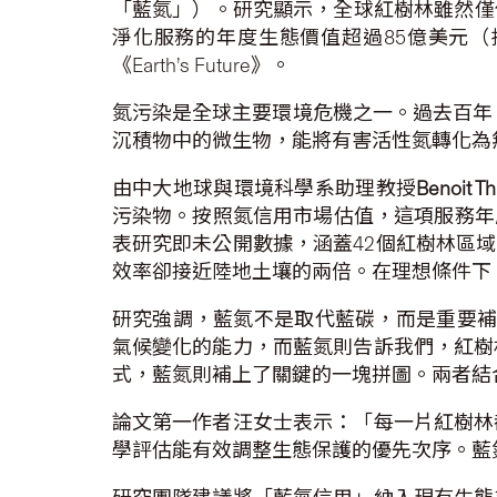
「藍氮」）。研究顯示，全球紅樹林雖然僅佔
淨化服務的年度生態價值超過85億美元（
《Earth’s Future》。
氮污染是全球主要環境危機之一。過去百年
沉積物中的微生物，能將有害活性氮轉化為
由中大地球與環境科學系助理教授
Benoit T
污染物。按照氮信用市場估值，這項服務年度
表研究即未公開數據，涵蓋42個紅樹林區域
效率卻接近陸地土壤的兩倍。在理想條件下，
研究強調，藍氮不是取代藍碳，而是重要補充
氣候變化的能力，而藍氮則告訴我們，紅樹
式，藍氮則補上了關鍵的一塊拼圖。兩者結
論文第一作者汪女士表示：「每一片紅樹林
學評估能有效調整生態保護的優先次序。藍