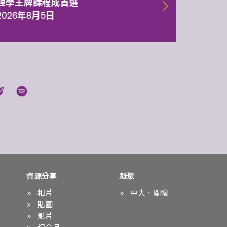
理學王牌課程成首選
2026年
2026年8月5日
資源分享
凝聚
相片
中大．關懷
貼圖
影片