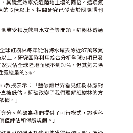
染物，其脫氮效率接近陸地土壤的兩倍。這項氮
值的12倍以上。相關研究已發表於國際期刊
、漁業受損及飲用水安全等問題。紅樹林透過
全球紅樹林每年從沿海水域去除近87萬噸氮
倍以上。研究團隊利用綜合分析全球51項已發
然只佔全球陸地面積不到0.1%，但其氮去除
性氮總量的3%。
eau教授表示：「藍碳讓世界看見紅樹林應對
一直被低估。藍碳改變了我們理解紅樹林的方
依據。」
更充分。藍碳為我們提供了可行模式，證明科
價值評估和保護規劃。」