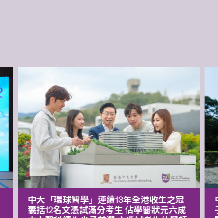
中大「環球醫學」連續13年全港收生之冠
囊括12名文憑試滿分考生 佔學醫狀元六成