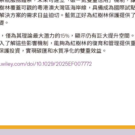
系統服務體系，未來可建立「碳－氮雙重信用」機制，
樹林覆蓋可觀的粵港澳大灣區海岸線，具備成為國際試
解決方案的需求日益迫切。藍氮正好為紅樹林保護提供
礎。
，僅為其理論最大潛力的15%，顯示仍有巨大提升空間
入了解這些影響機制，能夠為紅樹林的復育和管理提供
保護投資，實現碳匯和水質凈化的雙重效益。
ary.wiley.com/doi/10.1029/2025EF007772