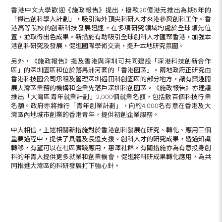
香港中文大學歡迎《施政報告》提出，撥款20億港元推出為期5年的
「傑出創科學人計劃」，吸引海外頂尖科研人才來港參與創科工作。香
港高等院校的創新科技發展迅速，在多項研究領域均處於全球領先位
置，並取得出色成果。新措施有助吸引全球創科人才匯聚香港，加強本
港創科研究及發展，促進國際學術交流，提升本地研究氛圍。
另外，《施政報告》提及香港與深圳可共同建設「深港科技創新合作
區」的深圳園區和位於落馬洲河套的「香港園區」。兩地政府正研究由
香港科技園公司承租及管理深圳福田科創園區的部分地方，讓有興趣開
展大灣區業務的機構和企業先落戶深圳科創園區。《施政報告》亦建議
推出「大灣區青年就業計劃」2,000個就業名額，包括數百個科技行業
名額。政府亦將推行「青年創業計劃」，向約4,000名有意在香港及大
灣區內地城市創業的香港青年，提供初創企業服務。
中大相信，上述相關新措施對於香港創科發展在研究、轉化、應用三個
重要過程中，提供了具體及長遠支援。創科人才的研究成果，透過知識
轉移，有望可以在社區實踐應用，惠澤社群。有關措施亦為有意投身創
科的年青人提供更多就業和創業機會，促進將科研成果轉化應用，為共
同推進大灣區的科研發展打下強心針。