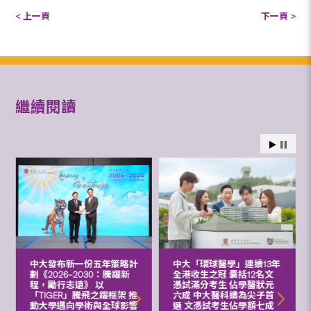
< 上一頁
下一頁 >
繼續閱讀
中大發布新一份五年策略計
中大「環球醫學」連續13年
劃《2026‒2030：騰躍新
全港收生之冠 囊括12名文
程，勵行志遠》 以
憑試滿分考生 佔學醫狀元
「TIGER」騰飛之躍框架 推
六成 中大醫科續為尖子首
動大學邁向學術與全球影響
選 文憑試考生佔學額七成