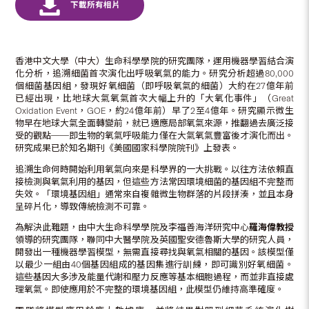
香港中文大學（中大）生命科學學院的研究團隊，運用機器學習結合演
化分析，追溯細菌首次演化出呼吸氧氣的能力。研究分析超過80,000
個細菌基因組，發現好氧細菌（即呼吸氧氣的細菌）大約在27億年前
已經出現，比地球大氣氧氣首次大幅上升的「大氧化事件」（Great
Oxidation Event，GOE，約24億年前）早了2至4億年。研究顯示微生
物早在地球大氣全面轉變前，就已適應局部氧氣來源，推翻過去廣泛接
受的觀點──即生物的氧氣呼吸能力僅在大氣氧氣豐富後才演化而出。
研究成果已於知名期刊《美國國家科學院院刊》上發表。
追溯生命何時開始利用氧氣向來是科學界的一大挑戰。以往方法依賴直
接檢測與氧氣利用的基因，但這些方法常因環境細菌的基因組不完整而
失效。「環境基因組」通常來自複雜微生物群落的片段拼湊，並且本身
呈碎片化，導致傳統檢測不可靠。
為解決此難題，由中大生命科學學院及李福善海洋研究中心
羅海偉教授
領導的研究團隊，聯同中大醫學院及英國聖安德魯斯大學的研究人員，
開發出一種機器學習模型，無需直接尋找與氧氣相關的基因。該模型僅
以最少一組由40個基因組成的基因集進行訓練，即可識別好氧細菌。
這些基因大多涉及能量代謝和壓力反應等基本細胞過程，而並非直接處
理氧氣。即使應用於不完整的環境基因組，此模型仍維持高準確度。