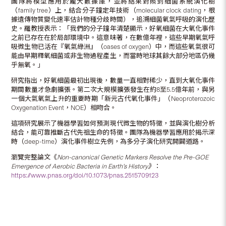
團隊將模型應用於龐大數據庫，並將結果對照到細菌系統演化樹
（family tree）上，結合分子鐘定年技術（molecular clock dating，根
據遺傳物質變化速率估計物種分歧時間），追溯細菌氧氣呼吸的演化歷
史。羅教授表示：「我們的分子鐘年清楚顯示，好氧細菌在大氧化事件
之前已存在在於局部環境中。這意味著，在數億年裡，這些早期氧氣呼
吸微生物已活在『氧氣綠洲』（oases of oxygen）中，而這些氧氣很可
能由早期釋氧細菌或非生物過程產生，而當時地球其餘大部分地區仍幾
乎無氧。」
研究指出，好氧細菌最初出現後，數量一直相對稀少，直到大氧化事件
期間數量才急劇擴張。第二次大規模擴張發生在約8至5.5億年前，與另
一個大氣氧氣上升的重要時期「新元古代氧化事件」（Neoproterozoic
Oxygenation Event，NOE）相吻合。
這項研究展示了機器學習如何預測現代微生物的特徵，並與演化樹分析
結合，能可靠推斷古代先祖生命的特徵。團隊為機器學習應用於揭示深
時（deep-time）演化事件樹立先例，為多分子演化研究開闢道路。
瀏覽完整論文《
Non-canonical Genetic Markers Resolve the Pre-GOE
Emergence of Aerobic Bacteria in Earth’s History》
：
https://www.pnas.org/doi/10.1073/pnas.2515709123