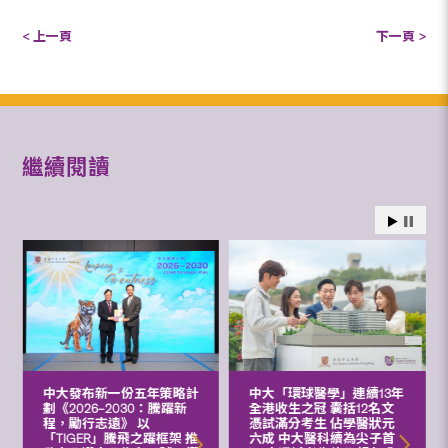
< 上一頁
下一頁 >
繼續閱讀
中大發布新一份五年策略計
中大「環球醫學」連續13年
劃《2026‒2030：騰躍新
全港收生之冠 囊括12名文
程，勵行志遠》 以
憑試滿分考生 佔學醫狀元
「TIGER」騰飛之躍框架 推
六成 中大醫科續為尖子首