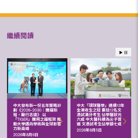
繼續閱讀
中大發布新一份五年策略計
中大「環球醫學」連續13年
劃《2026‒2030：騰躍新
全港收生之冠 囊括12名文
程，勵行志遠》 以
憑試滿分考生 佔學醫狀元
「TIGER」騰飛之躍框架 推
六成 中大醫科續為尖子首
動大學邁向學術與全球影響
選 文憑試考生佔學額七成
力新高峰
2026年8月5日
2026年8月6日