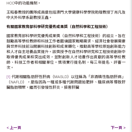
HCC中的功能機制。
王昭春教授的團隊成員還包括澳門大學健康科學學院助理教授丁肖凡及
中大外科學系副教授王鑫。
有關國家教育部科學研究優秀成果獎（自然科學和工程技術）
國家教育部科學研究優秀成果獎（自然科學和工程技術）的設立，旨在
鼓勵高等學校教師和科技工作者圍繞國家戰略需求、經濟社會發展需要
與世界科技前沿開展科技創新和成果轉化，推動高等學校原始創新能力
和人才自主培養品質提升。該獎授予在自然科學研究和工程技術創新中
取得優秀成果和突出成效，並對創新人才培養作出貢獻的高等學校教
師、科技工作者和相關單位。獎項實行提名制，每三年提名、評審一
次。
[1]
代謝相關脂肪肝性肝病（MASLD）以往稱為「非酒精性脂肪肝病」
（NAFLD），是指因為一種或多種代謝問題如肥胖、糖尿病等導致肝
臟脂肪積聚，繼而引發慢性肝炎，損害肝臟
< 上一頁
下一頁 >