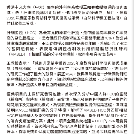
香港中文大學（中大）醫學院外科學系教授
王昭春
教授
領導的研究團
隊，憑「肝細胞癌基因組特徵、作用機制及治療研究」項目，榮獲
2025年度國家教育部科學研究優秀成果獎（自然科學和工程技術）自
然科學獎二等獎。
肝細胞癌（HCC）為最常見的原發性肝癌，是中國發病率和死亡率雙
高的惡性腫瘤之一，患者進行肝切除術後五年復發率超過70%，對公共
健康構成嚴重威脅。王昭春教授及團隊在過去12年間，系統研究了HCC
的基因組特徵、表觀遺傳調控機制及代謝相關脂肪肝性肝病
（MASLD）
[1]
相關肝癌的分子發病機制，取得多項突破性成果。
王教授表示：「感到非常榮幸獲得2025年度教育部科學研究優秀成果
獎（自然科學）。這項殊榮不僅肯定了我和團隊的學術成就，也對我們
的研究工作起了極大的鼓舞。展望未來，我與團隊將進一步鞏固對肝细
胞癌機制及治療新方向研究，期望透過推動臨床試驗，以科學證據評估
療法，為肝癌病人帶來長遠的健康益處。」
獲獎項目的主要研究發現包括：首次深入分析中國人群HCC的空間
（腫瘤內）與時間（腫瘤間）異質性，揭示發病過程中關鍵分子事件的
時間順序及克隆演化模式，為復發風險預測模型提供理論基礎。團隊還
闡明MASLD相關肝癌的分子特徵，解析了MASLD-HCC與乙肝相關
HCC在驅動基因及免疫微環境上存在顯著差異，提出針對MASLD-HCC
的聯合免疫治療方案。此外，項目全面系統地建立HCC的RNA可變剪
切體轉錄圖譜，首次利用第三代RNA測序技術鑒定了362個新型RNA轉
錄本，探索靶向RNA剪切變體的精準治療策略，並揭示非編碼RNA在