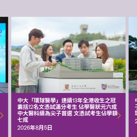
中大「環球醫學」連續13年全港收生之冠
囊括12名文憑試滿分考生 佔學醫狀元六成
中大醫科續為尖子首選 文憑試考生佔學額
七成
2026年8月5日