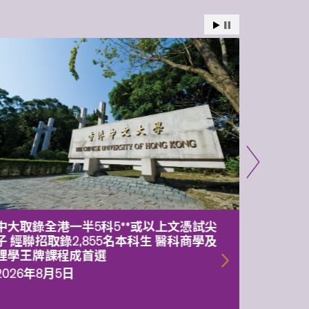
中大取錄全港一半5科5**或以上文憑試尖
中大委
子 經聯招取錄2,855名本科生 醫科商學及
理副校
理學王牌課程成首選
2026年
2026年8月5日