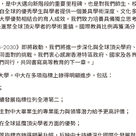
強，是中大邁向新階段的重要里程碑，也是對我們師生、
自全球的優秀學生與學者提供一個兼具學術深度、文化
大學優勢相結合的育人成效。我們致力培養具備獨立思
是滙聚全球頂尖學者的學術重鎮。國際教員比例再獲滿分
6–2030》即將啟動，我們將進一步深化與全球頂尖學
同面對的挑戰。我們衷心感謝香港特區政府、國家及各
們同行，共同書寫高等教育的下一章。」
00所大學。中大在多項指標上錄得明顯進步，包括：
；
續發展指標位列全港第二；
主對中大畢業生的專業能力與領導潛力給予更高評價；
在全球延攬頂尖學者方面的優勢；
等指標亦錄得顯著升幅，反映中大持續深化國際化發展與