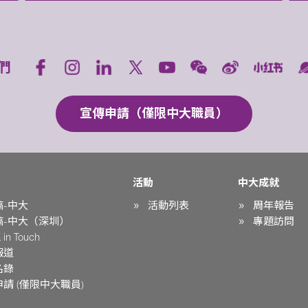
們
宣傳申請（僅限中大職員）
活動
中大成就
稿-中大
活動列表
周年報告
稿-中大（深圳）
專題訪問
in Touch
報道
名錄
請 (僅限中大職員)