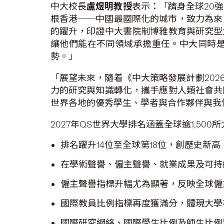
中大校長
盧煜明教授
表示：「躋身全球20
根香港──中國最國際化的城市，致力為來
的躍升，印證中大書院制博雅教育與研究型
讓他們能在不同領域承擔重任。中大同時
勢。」
「展望未來，隨着《中大策略發展計劃202
力的研究與知識轉化，攜手應對人類社會共
世界各地的優秀學生、學者與合作夥伴與我
2027年QS世界大學排名涵蓋全球逾1,5
排名躍升14位至全球第18位，創歷史新高
在學術聲譽、僱主聲譽、就業成果及可持
僱主聲譽指標升幅尤為顯著，反映全球僱
國際教員比例指標再度獲滿分，體現大學
國際研究網絡、國際學生比例及師生比例