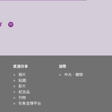
資源分享
凝聚
相片
中大．關懷
貼圖
影片
紀念品
刊物
形象宣傳平台