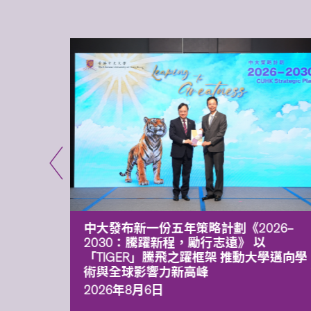
能力 有
中大發布新一份五年策略計劃《2026‒
污染
2030：騰躍新程，勵行志遠》 以
「TIGER」騰飛之躍框架 推動大學邁向學
術與全球影響力新高峰
2026年8月6日