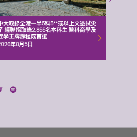
中大取錄全港一半5科5**或以上文憑試尖
中大委
子 經聯招取錄2,855名本科生 醫科商學及
理副校
理學王牌課程成首選
2026年
2026年8月5日