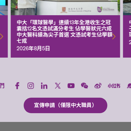
中大「環球醫學」連續13年全港收生之冠
囊括12名文憑試滿分考生 佔學醫狀元六成
中大醫科續為尖子首選 文憑試考生佔學額
七成
2026年8月5日
們
宣傳申請（僅限中大職員）