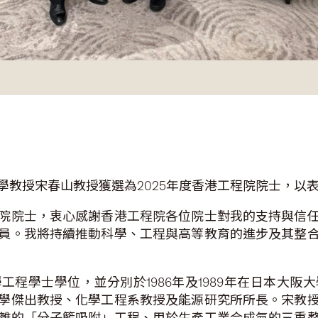
學教授宋春山教授獲選為2025年度香港工程院院士，以
院院士，衷心感謝香港工程院各位院士對我的支持與信
員。我將持續推動科學、工程與高等教育的進步及其整
學工程學士學位，並分別於1986年及1989年在日本大
學傑出教授、化學工程系教授及能源研究所所長。宋教
離的「分子籃吸附」工程、用於生產工業合成氣的三重