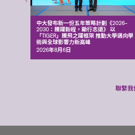
能力 有
中大發布新一份五年策略計劃《2026‒
污染
2030：騰躍新程，勵行志遠》 以
「TIGER」騰飛之躍框架 推動大學邁向學
術與全球影響力新高峰
2026年8月6日
聯繫我