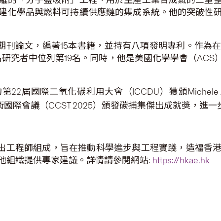
建化學品與燃料可持續供應鏈的集成系統。他的突破性
術期刊論文，編著15本書籍，並持有八項發明專利。作為
萬名研究者中位列第19名。同時，他是美國化學學會（ACS
二氧化碳利用大會（ICCDU）獲頒Michele Aresta Prize
與技術國際會議（CCST 2025）頒發碳捕集傑出成就獎，
，由傑出工程師組成，旨在推動科學進步與工程實踐，造福
他組織提供專家建議。詳情請參閱網站:
https://hkae.hk