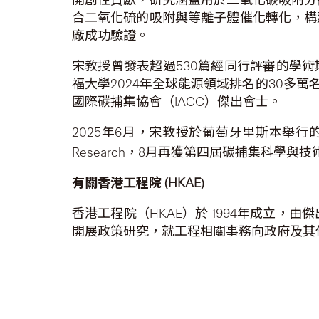
合二氧化硫的吸附與等離子體催化轉化，構
廠成功驗證。
宋教授曾發表超過530篇經同行評審的學
福大學2024年全球能源領域排名的30多
國際碳捕集協會（IACC）傑出會士。
2025年6月，宋教授於葡萄牙里斯本舉行的第22屆國際
Research，8月再獲第四屆碳捕集科學
有關香港工程院
(HKAE)
香港工程院（HKAE）於 1994年成立
開展政策研究，就工程相關事務向政府及其