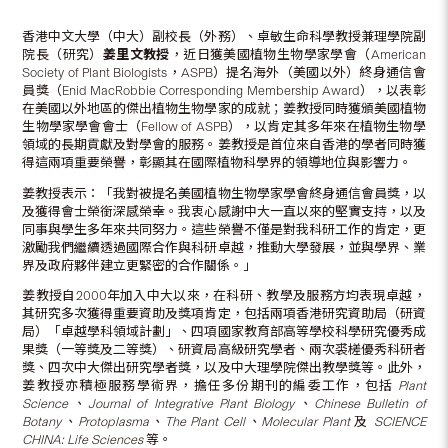
香港中文大學（中大）副校長（外務）、卓敏生命科學教授兼理學院副
院長（研究）
姜里文教授
，近日獲美國植物生物學家學會（American
Society of Plant Biologists，ASPB）提名海外（美國以外）終身通信會
員獎（Enid MacRobbie Corresponding Membership Award），以表彰
在美國以外地區的傑出植物生物學家的成就；姜教授同時獲頒美國植物
生物學家學會會士（Fellow of ASPB），以肯定其多年來在植物生物學
領域的長期貢獻及對學會的服務。姜教授是首位來自香港的學者同時獲
得這兩項重要榮譽，彰顯其在國際植物科學界的領導地位與影響力。
姜教授表示：「我對被提名美國植物生物學家學會終身通信會員獎，以
及獲得會士榮銜深感榮幸。我衷心感謝中大一直以來的堅實支持，以及
同事與學生多年來共同努力。這些榮譽不僅是對我科研工作的肯定，更
激勵我們繼續透過國際合作與科研卓越，推動大學發展，並與學界、業
界及政府夥伴建立更緊密的合作關係。」
姜教授自2000年加入中大以來，在科研、教學及服務方均表現卓越，
其研究多次獲得重要資助及獎項肯定，包括兩項香港研究資助局（研資
局）「卓越學科領域計劃」、四項國家教育部高等學校科學研究優秀成
果獎（一等獎及二等獎）、研資局高級研究學者、兩次裘槎優秀科研者
獎、四次中大傑出研究學者獎，以及中大理學院傑出教學獎等。此外，
姜教授亦積極服務學術界，擔任多份期刊的編委工作，包括
Plant
Science
、
Journal of Integrative Plant Biology
、
Chinese Bulletin of
Botany
、
Protoplasma
、
The Plant Cell
、
Molecular Plant
及
SCIENCE
CHINA: Life Sciences
等。