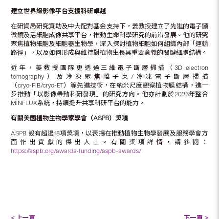
建立世界級影像平台支援科研卓越
在研資局研究資助及中大配對基金支持下，姜教授建立了先進的電子顯
微鏡及活細胞成像共享平台，推動生命科學研究的前沿發展。他的研究
聚焦植物細胞及細胞器生物學，深入探討植物細胞如何組織內部「運輸
路徑」，以及如何形成與維持對植物生長具重要意義的關鍵細胞結構。
近年，姜教授團隊更透過三維電子斷層掃描（3D electron
tomography）及冷凍聚焦離子束/冷凍電子斷層掃描
（cryo‑FIB/cryo‑ET）等先進技術，在納米尺度觀察植物膜結構，進一
步推動「以影像帶動科研發現」的研究方向。他亦計劃於2026年整合
MINFLUX系統，持續提升共享科研平台的能力。
有關美國植物生物學家學會（
ASPB
）獎項
ASPB 設有超過18項獎項，以表揚在推動植物生物學發展及服務學會方
面作出貢獻的傑出人士。有關獎項詳情，請參閲：
https://aspb.org/awards-funding/aspb-awards/
< 上一頁
下一頁 >