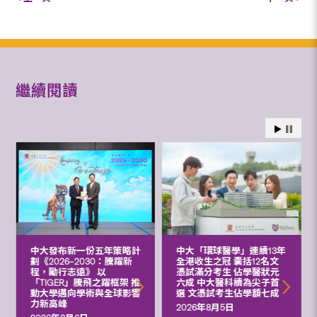
繼續閱讀
中大發布新一份五年策略計
中大「環球醫學」連續13年
劃《2026‒2030：騰躍新
全港收生之冠 囊括12名文
程，勵行志遠》 以
憑試滿分考生 佔學醫狀元
「TIGER」騰飛之躍框架 推
六成 中大醫科續為尖子首
動大學邁向學術與全球影響
選 文憑試考生佔學額七成
力新高峰
2026年8月5日