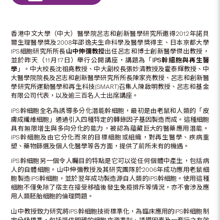
香港中文大學（中大）醫學院呂志和創新醫學研究所邀得2012年諾貝
爾生理醫學獎及2008年邵逸夫生命科學及醫學獎得主、日本京都大學
iPS細胞研究所所長
山中伸彌教授
出任呂志和博士創新醫學傑出教授，
並於昨天（11月17日）舉行公開講座，講題為「
iPS
幹細胞與再生醫
學
」。中大校長沈祖堯教授、中大副校長張妙清教授及霍泰輝教授、中
大醫學院院長及呂志和創新醫學研究所所長陳家亮教授、呂志和創新醫
學研究所運動醫學和再生科技(SMART)召集人陳啟明教授、呂志和基金
有限公司代表，以及逾三百名人士出席講座。
iPS幹細胞全名為誘導多分化潛能幹細胞，最初是由老鼠和人類的「皮
膚成纖維細胞」通過引入四種特定的轉錄因子基因製造而成。這種細胞
具有無限增生與多向分化的能力，被認為蘊藏巨大的醫藥應用潛能。
iPS幹細胞及由它分化而來的目標細胞或組織，對再生醫學、疾病重
塑、藥物篩選及個人化醫學等各方面，提供了前所未有的機遇。
iPS幹細胞另一個令人矚目的特點是它可以從任何個體中產生，包括病
人的自體細胞。山中伸彌教授及其研究團隊於2006年成功應用老鼠細
胞製造iPS幹細胞，並於翌年成功製造源自人類的iPS幹細胞。使用這種
細胞不僅免除了宿主在接受移植後發生免疫排斥等情況，亦不會涉及應
用人類胚胎細胞的倫理問題。
山中教授致力研究將iPS幹細胞技術標準化，為臨床應用的iPS幹細胞制