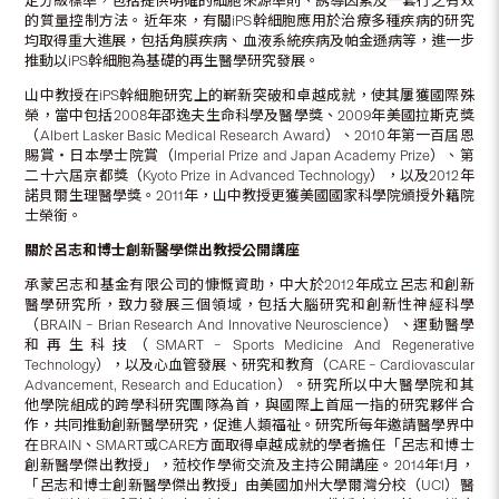
定分級標準，包括提供明確的細胞來源準則、誘導因素及一套行之有效
的質量控制方法。近年來，有關iPS幹細胞應用於治療多種疾病的研究
均取得重大進展，包括角膜疾病、血液系統疾病及帕金遜病等，進一步
推動以iPS幹細胞為基礎的再生醫學研究發展。
山中教授在iPS幹細胞研究上的嶄新突破和卓越成就，使其屢獲國際殊
榮，當中包括2008年邵逸夫生命科學及醫學獎、2009年美國拉斯克獎
（Albert Lasker Basic Medical Research Award）、2010年第一百屆恩
賜賞・日本學士院賞（Imperial Prize and Japan Academy Prize）、第
二十六屆京都獎（Kyoto Prize in Advanced Technology），以及2012年
諾貝爾生理醫學獎。2011年，山中教授更獲美國國家科學院頒授外籍院
士榮銜。
關於呂志和博士創新醫學傑出教授公開講座
承蒙呂志和基金有限公司的慷慨資助，中大於2012年成立呂志和創新
醫學研究所，致力發展三個領域，包括大腦研究和創新性神經科學
（BRAIN – Brian Research And Innovative Neuroscience）、運動醫學
和再生科技（SMART – Sports Medicine And Regenerative
Technology），以及心血管發展、研究和教育（CARE – Cardiovascular
Advancement, Research and Education）。研究所以中大醫學院和其
他學院組成的跨學科研究團隊為首，與國際上首屈一指的研究夥伴合
作，共同推動創新醫學研究，促進人類福祉。研究所每年邀請醫學界中
在BRAIN、SMART或CARE方面取得卓越成就的學者擔任「呂志和博士
創新醫學傑出教授」，蒞校作學術交流及主持公開講座。2014年1月，
「呂志和博士創新醫學傑出教授」由美國加州大學爾灣分校（UCI）醫