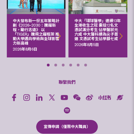
中大發布新一份五年策略計
中大「環球醫學」連續13年
劃《2026‒2030：騰躍新
全港收生之冠 囊括12名文
程，勵行志遠》 以
憑試滿分考生 佔學醫狀元
「TIGER」騰飛之躍框架 推
六成 中大醫科續為尖子首
動大學邁向學術與全球影響
選 文憑試考生佔學額七成
力新高峰
2026年8月5日
2026年8月6日
聯繫我們
宣傳申請（僅限中大職員）