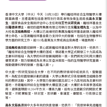
香港中文大學（中大）今天（8月29日）舉行羅桂祥綜合生物醫學大樓
開幕典禮，主禮嘉賓包括香港特別行政區食物及衞生局局長
高永文醫
生
、國家食品安全風險評估中心主任助理
王竹天研究員
、羅桂祥基金主
席
羅德承博士
、維他奶國際集團有限公司執行主席
羅友禮先生
，以及中
大校長
沈祖堯教授
。大樓以已故維他奶集團及羅桂祥基金創辦人羅桂祥
博士命名，以答謝羅桂祥基金鼎力支持中大的發展，包括在生物醫學科
學方面的研究工作。逾150名嘉賓及大學成員出席典禮，場面熱鬧。
沈祖堯校長
致歡迎辭時，衷心感謝羅桂祥基金對大學的支持，他表示：
「羅桂祥綜合生物醫學大樓的落成，標誌著大學正式開發三十九區成為
主要科研樞紐，為大學的科研發展揭開新一頁。我們將充分利用大樓的
優質資源，致力發展成為本港以至亞洲首屈一指的生物醫學研究重鎮，
推動健康科學的發展，造福人類。」
中大是一所研究型綜合大學，在不同的教研領域中成就非凡，蜚聲國
際。為配合校園發展計劃的建議，大學以集群式分區發展概念組織各學
科的教研活動，其中，大學致力發展校園北部三十九區地段為主要科研
基地，亦是羅桂祥綜合生物醫學大樓座落之處。大樓於本年首季落成啟
用，建築面積達18,264平方米，樓高九層，設有以主題劃分的開放式實
驗室、示範實驗室、研討室、思研廳、會議室、優閒區、行政辦公室
等。
高永文局長
讚揚中大多年來的快速發展，他表示：「我很榮幸見證羅桂