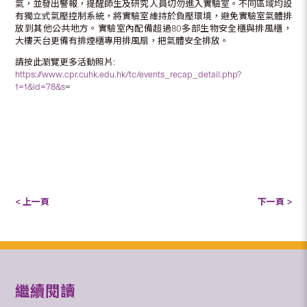
氣，並發出警報，提醒師生及研究人員切勿進入實驗室。不同區域均設
有獨立式氣壓控制系統，將實驗室維持於負壓環境，避免實驗室氣體排
放到其他公共地方。實驗室內配備超過80多部生物安全櫃與排風櫃，
大樓天台更備有排煙櫃專用排風扇，把氣體安全排放。
請按此瀏覽更多活動照片:
https://www.cpr.cuhk.edu.hk/tc/events_recap_detail.php?
1=1&id=78&s
=
< 上一頁
下一頁 >
繼續閱讀