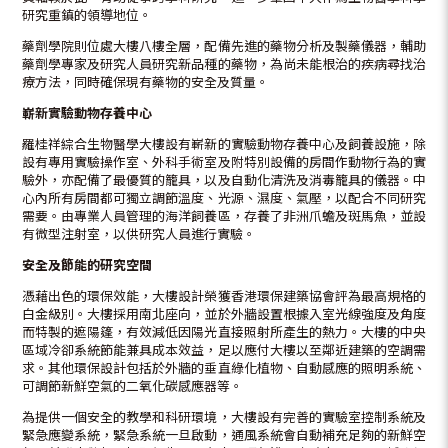
研究重鎮的領導地位。
藥劑學院則位處大樓八樓全層，配備先進的藥物分析及製藥儀器，輔助
藥劑學專家及研究人員研究新品種的藥物，為尚未能根治的疾病尋找治
療方法，同時確保現有藥物的安全及質量。
嶄新實驗動物存養中心
羅桂祥綜合生物醫學大樓設有嶄新的實驗動物存養中心及飼養設施，除
設有專用實驗操作室、外科手術室及附特別設備的房間作動物行為的實
驗外，亦配備了最優質的籠具，以及自動化清洗及消毒籠具的儀器。中
心內所有房間都可獨立調節溫度、光源、濕度、氣壓，以配合不同研究
需要。由專業人員管理的海洋飼養區，存養了非洲爪蟾及斑馬魚，並設
有微型注射室，以供研究人員進行實驗。
安全及節能的研究空間
憑藉出色的環保效能，大樓設計榮獲香港環保建築協會評為最高規格的
白金級別。大樓採用南北座向，並於外牆設置根據入室光線強度及角度
而特製的遮陽篷，有效減低因陽光直接照射所產生的熱力。大樓的中央
區域冷卻系統節能兼具成本效益，足以應付大樓以至鄰近建築的空調需
求。其他環保設計包括於外牆的垂直綠化植物、自動感應的照明系統、
可調節新鮮空氣的二氧化碳感應器等。
為提供一個安全的教學和科研環境，大樓設有完善的實驗室控制系統及
緊急應變系統，緊急系統一旦啟動，通風系統會自動補充足夠的新鮮空