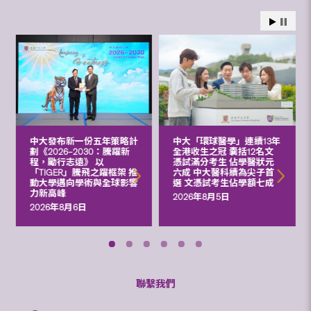
中大發布新一份五年策略計
中大「環球醫學」連續13年
劃《2026‒2030：騰躍新
全港收生之冠 囊括12名文
程，勵行志遠》 以
憑試滿分考生 佔學醫狀元
「TIGER」騰飛之躍框架 推
六成 中大醫科續為尖子首
動大學邁向學術與全球影響
選 文憑試考生佔學額七成
力新高峰
2026年8月5日
2026年8月6日
聯繫我們