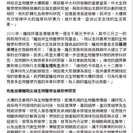
祥綜合生物醫學大樓開幕，標誌著中大科研發展的重要里程。中大生物
醫學學院積極發展的五個主題研究組，與政府推出主題研究計劃的理念
相符，有利於轉化及跨學科研究，促進香港長遠發展。我深信，大樓將
充分發揮中大的雄厚科研實力，提升香港、亞洲以至全球的生活質
素。」
2010年，羅桂祥基金惠贈港幣一億五千萬元予中大，其中三分之一的
捐款用作成立「羅桂祥生物醫學研究基金」，用以支持農業方面的生物
醫學科學研究，包括大豆及其他主糧食品的研究。羅桂祥基金主席
羅德
承博士
在致辭時表示：「基金會、羅氏家族和我很高興與中大建立了深
厚的合作關係。我衷心希望大樓可進一步促進生物醫學科學的跨學科研
究，並祝願中大取得更多科研突破，為社會創造知識。」維他奶國際集
團有限公司執行主席
羅友禮先生
表示：「維他奶今年踏入七十二週年，
一直秉持先父的創辦理念，視促進大眾健康為首任，提供優質而價錢合
理的營養食品。我們期望羅桂祥綜合生物醫學大樓的落成，可為社會培
育更多生物醫學方面的年青科學家，為人類的福祉作出貢獻。」
先進設備輔助尖端生物醫學及藥劑學研究
大樓的主要用戶為生物醫學學院，配備先進的生物醫學儀器，讓研究人
員採用不同領域的前沿科技，包括遺傳學、基因組學、蛋白質組學及生
物資訊學等，研究人類各種常見疾病的基本原理及發病機理，從而提升
相關疾病的診斷與治理。學院的五個重點研究領域包括癌症與炎症；神
經退化、發育及修復學；生殖、發育及內分泌學；幹細胞與再生醫學；
以及血管及代謝生物學。實驗室採用開放式設計，讓不同專業的科研人
員輻輳於此，有助從事跨學科研究，進一步鞏固中大作為生物醫學科學