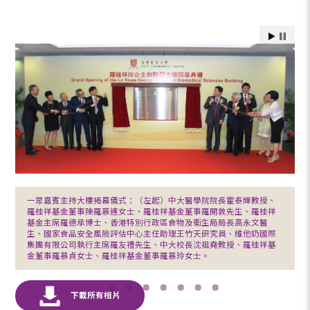
一眾嘉賓主持大樓揭幕儀式：（左起）中大醫學院院長霍泰輝教授、
羅桂祥基金董事陳羅慕連女士、羅桂祥基金董事羅開敦先生、羅桂祥
基金主席羅德承博士、香港特別行政區食物及衞生局局長高永文醫
生、國家食品安全風險評估中心主任助理王竹天研究員、維他奶國際
集團有限公司執行主席羅友禮先生、中大校長沈祖堯教授、羅桂祥基
金董事羅慕貞女士、羅桂祥基金董事羅慕玲女士。