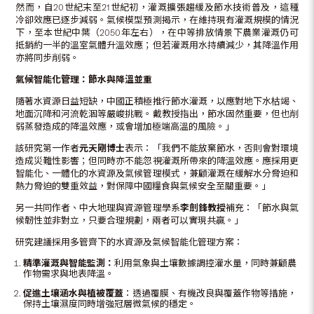
然而，自20世紀末至21世紀初，灌溉擴張趨緩及節水技術普及，這種
冷卻效應已逐步減弱。氣候模型預測揭示，在維持現有灌溉規模的情況
下，至本世紀中葉（2050年左右），在中等排放情景下農業灌溉仍可
抵銷約一半的溫室氣體升溫效應；但若灌溉用水持續減少，其降溫作用
亦將同步削弱。
氣候智能化管理：節水與降溫並重
隨著水資源日益短缺，中國正積極推行節水灌溉，以應對地下水枯竭、
地面沉降和河流乾涸等嚴峻挑戰。戴教授指出，節水固然重要，但也削
弱蒸發造成的降溫效應，或會增加極端高溫的風險。」
該研究第一作者
元天剛博士
表示：「我們不能放棄節水，否則會對環境
造成災難性影響；但同時亦不能忽視灌溉所帶來的降溫效應。應採用更
智能化、一體化的水資源及氣候管理模式，兼顧灌溉在緩解水分脅迫和
熱力脅迫的雙重效益，對保障中國糧食與氣候安全至關重要。」
另一共同作者、中大地理與資源管理學系
李劍鋒教授
補充：「節水與氣
候韌性並非對立，只要合理規劃，兩者可以實現共贏。」
研究建議採用多管齊下的水資源及氣候智能化管理方案：
精準灌溉與智能監測：
利用氣象與土壤數據調控灌水量，同時兼顧農
作物需求與地表降溫。
促進土壤涵水與植被覆蓋
：透過覆膜、有機改良與覆蓋作物等措施，
保持土壤濕度同時增強冠層微氣候的穩定。