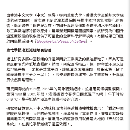
由香港中文大學（中大）領導，聯同重慶大學、香港大學及蘭州大學組
成的研究團隊，首次證明歷史灌溉農田擴張對中國地表氣候變化的影
響，揭示過去半個世紀以來，中國升溫速度慢於全球平均水平的原因，
除工業氣溶膠冷卻效應外，農業灌溉同樣是關鍵因素。該研究為中國升
溫速度較慢的現象提供了可量化的全新科學解釋視角。有關成果已刊登
於國際權威期刊《
Geophysical Research Letters
》。
農忙季節灌溉減緩
地表變暖
過往研究多將中國較緩的升溫歸因於工業排放的氣溶膠粒子，因其可透
過反射陽光降低地表輻射。然而，研究團隊指出，這一解釋並不足以涵
蓋地區差異——尤其是華北平原，該區灌溉面積廣闊，農田密集（佔全
國灌溉農田三分之一以上），即使經歷快速城市化及工業發展，升溫幅
度依然異常輕微。
研究團隊結合1961至 2016年的氣象觀測記錄，並運用氣候模型模擬，
發現 1961至 2005年間，灌溉擴張令春季日間氣溫平均每十年下降約
0.19 °C，幾乎抵銷同期溫室氣體引發的升溫。
研究項目負責人、中大地球與環境科學系
戴沛權教授
表示：「對於中國
變暖速度較慢，我們的研究證明，灌溉發揮了重要作用，並有助於舒緩
農業地區的日間熱脅迫。灌溉用水的蒸發作用就像是大地的『天然冷氣
系統』，在農忙季節減緩了溫室效應。」