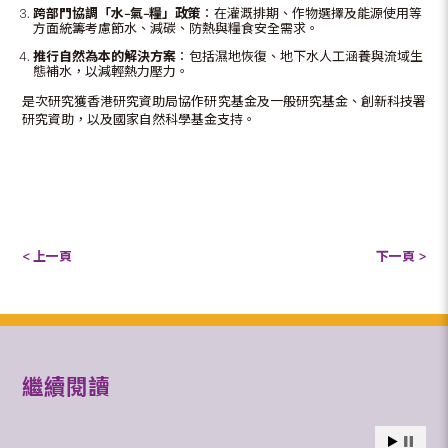
跨部門協調「水
–
氣
–
糧」政策
：在灌溉排期、作物選擇及能源使用等
方面統籌考慮節水、減碳、防熱與糧食安全需求。
推行自然為本的解決方案
：包括濕地恢復、地下水人工涵養與流域生
態補水，以減輕熱力壓力。
是次研究獲香港研究資助局協作研究基金及一般研究基金、創新科技署
研究資助，以及國家自然科學基金支持。
< 上一頁
下一頁 >
繼續閱讀