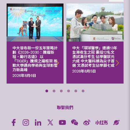
中大發布新一份五年策略計
中大「環球醫學」連續13年
劃《2026‒2030：騰躍新
全港收生之冠 囊括12名文
程，勵行志遠》 以
憑試滿分考生 佔學醫狀元
「TIGER」騰飛之躍框架 推
六成 中大醫科續為尖子首
動大學邁向學術與全球影響
選 文憑試考生佔學額七成
力新高峰
2026年8月5日
2026年8月6日
聯繫我們