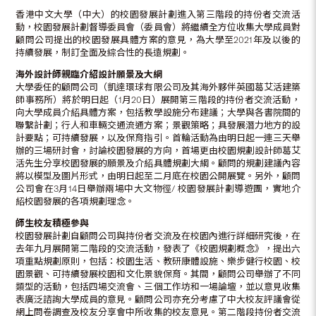
香港中文大學（中大）的校園發展計劃進入第三階段的持份者交流活
動，校園發展計劃督導委員會（委員會）將繼續全方位收集大學成員對
顧問公司提出的校園發展具體方案的意見，為大學至2021年及以後的
持續發展，制訂全面及綜合性的長遠規劃。
海外設計師親臨介紹設計願景及大綱
大學委任的顧問公司（凱達環球有限公司及其海外夥伴英國葛艾活建築
師事務所）將於明日起（1月20日）展開第三階段的持份者交流活動，
向大學成員介紹具體方案，包括教學設施分布建議；大學與各書院間的
聯繫計劃；行人和車輛交通流通方案；景觀策略；具發展潛力地方的設
計要點；可持續發展，以及保育指引。首輪活動為由明日起一連三天舉
辦的三場研討會，討論校園發展的方向，首場更由校園規劃設計師葛艾
活先生分享校園發展的願景及介紹具體規劃大綱。顧問的規劃建議內容
將以模型及圖片形式，由明日起至二月底在校園公開展覽。另外，顧問
公司會在3月14日舉辦兩場中大文物徑/ 校園發展計劃導遊團，實地介
紹校園發展的各項規劃理念。
師生校友積極參與
校園發展計劃自顧問公司與持份者交流及在校園內進行詳細研究後，在
去年九月展開第二階段的交流活動，發表了《校園規劃概念》，提出六
項重點規劃原則，包括：校園生活、教研康體設施、樂步健行校園、校
園景觀、可持續發展校園和文化景貌保育。其間，顧問公司舉辦了不同
類型的活動，包括四場交流會、三個工作坊和一場論壇，並以意見收集
表廣泛諮詢大學成員的意見。顧問公司亦充分考慮了中大校友評議會從
網上問卷調查及校友分享會中所收集的校友意見。第二階段持份者交流