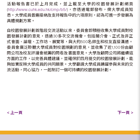
活動報告書已於上月完成，並上載至大學的校園發展計劃網頁
(
http://www.cuhk.edu.hk/cmp/b5/
)，亦透過電郵發布，俾大學成員知
悉。大學成員普遍接納及支持報告中的六項原則，認為可進一步發展為
具體規劃方案。
自校園發展計劃首階段交流活動以來，委員會即積極收集大學成員對校
園發展計劃的意見，透過30多次交流機會，包括簡介會、正式及非正
式會面、論壇、工作坊、展覽等，與大約500名師生和校友直接溝通。
委員會廣泛聆聽大學成員對校園規劃的意見，並收集了近1,100份由顧
問公司及校友評議會統籌的問卷及書面意見。大學及顧問公司將繼續這
方面的工作，以完善具體建議，並確保於四月提交的校園發展計劃，能
夠如實反映大學成員的共同願景。大學籲請大學成員踴躍參與未來的交
流活動，同心協力，一起制訂一個可持續的校園發展計劃。
< 上一頁
下一頁 >