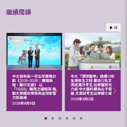
繼續閱讀
中大發布新一份五年策略計
中大「環球醫學」連續13年
劃《2026‒2030：騰躍新
全港收生之冠 囊括12名文
程，勵行志遠》 以
憑試滿分考生 佔學醫狀元
「TIGER」騰飛之躍框架 推
六成 中大醫科續為尖子首
動大學邁向學術與全球影響
選 文憑試考生佔學額七成
力新高峰
2026年8月5日
2026年8月6日