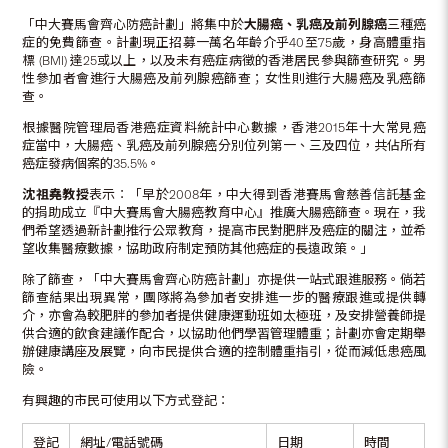
「中大賽馬會齊心防癌計劃」將集中於
大腸癌、乳癌及前列腺癌
三種癌
症的免費篩查。計劃現正招募一萬名年齡介乎
40
至
75
歲
，
身高體重指
標
(BMI)
達
25
或以上，以
及未有癌症病徵的香港居民
參與
篩查
研究
。男
性參加者會進行大腸癌及前列腺癌篩查；女性則進行大腸癌及乳癌篩
查。
根據醫院管理局香港癌症資料統計中心數據，香港2015年十大常見癌
症當中，大腸癌、乳癌及前列腺癌分別位列第一、三及四位，共佔所有
癌症發病個案的35.5%。
沈祖堯教授
表示︰「早於2008年，中大得到香港賽馬會慈善信託基金
的捐助成立『中大賽馬會大腸癌教育中心』推廣大腸癌篩查。現在，我
們希望透過新計劃推行公眾教育，提高市民對肥胖及癌症的關注，並希
望收集醫療數據，協助政府制定預防其他癌症的長遠政策。」
除了篩查，「中大賽馬會齊心防癌計劃」亦提供一站式跟進服務。倘若
篩查結果出現異常，團隊將為參加者安排進一步的醫療跟進或提供轉
介，亦會為較肥胖的參加者提供健康運動班如太極班，及安排營養師提
供合適的飲食建議作配合，以協助他們學習管理體重；計劃亦會定期舉
辦健康講座及展覽，向市民提供合適的控制體重指引，從而減低患癌風
險。
有興趣的市民可使用以下方式登記︰
登記
網址/電話號碼
日期
時間