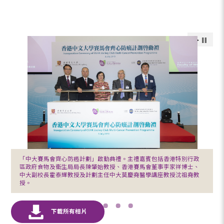
「中大賽馬會齊心防癌計劃」啟動典禮。主禮嘉賓包括香港特別行政
區政府食物及衞生局局長陳肇始教授、香港賽馬會董事李家祥博士、
中大副校長霍泰輝教授及計劃主任中大莫慶堯醫學講座教授沈祖堯教
授。