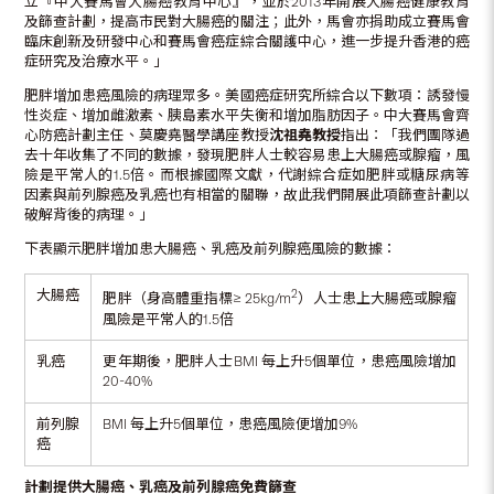
立『中大賽馬會大腸癌教育中心』，並於2013年開展大腸癌健康教育
及篩查計劃，提高市民對大腸癌的關注；此外，馬會亦捐助成立賽馬會
臨床創新及研發中心和賽馬會癌症綜合關護中心，進一步提升香港的癌
症研究及治療水平。」
肥胖增加患癌風險的病理眾多。美國癌症研究所綜合以下數項：誘發慢
性炎症、增加雌激素、胰島素水平失衡和增加脂肪因子。中大賽馬會齊
心防癌計劃主任、莫慶堯醫學講座教授
沈祖堯教授
指出︰「我們團隊過
去十年收集了不同的數據，發現肥胖人士較容易患上大腸癌或腺瘤，風
險是平常人的1.5倍。而根據國際文獻，代謝綜合症如肥胖或糖尿病等
因素與前列腺癌及乳癌也有相當的關聯，故此我們開展此項篩查計劃以
破解背後的病理。」
下表顯示肥胖增加患大腸癌、乳癌及前列腺癌風險的數據：
大腸癌
2
肥胖（身高體重指標≥ 25kg/m
）人士患上大腸癌或腺瘤
風險是平常人的1.5倍
乳癌
更年期後，肥胖人士BMI 每上升5個單位，患癌風險增加
20-40%
前列腺
BMI 每上升5個單位，患癌風險便增加9%
癌
計劃提供大腸癌、乳癌及前列腺癌免費篩查