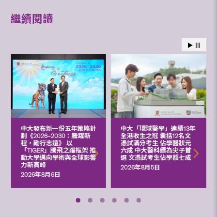
繼續閱讀
中大發布新一份五年策略計
中大「環球醫學」連續13年
劃《2026‒2030：騰躍新
全港收生之冠 囊括12名文
程，勵行志遠》 以
憑試滿分考生 佔學醫狀元
「TIGER」騰飛之躍框架 推
六成 中大醫科續為尖子首
動大學邁向學術與全球影響
選 文憑試考生佔學額七成
力新高峰
2026年8月5日
2026年8月6日