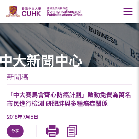
中大新聞中心
新聞稿
「中大賽馬會齊心防癌計劃」啟動免費為萬名
市民進行檢測 研肥胖與多種癌症關係
2018年7月5日
分享