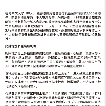
香港中文大學（中大）獲香港賽馬會慈善信託基金慷慨捐款3,500萬港
元，開展為期五年的「中大賽馬會齊心防癌計劃」，研究
肥胖
與
癌症
的
關連。計劃將為一萬名合資格的香港居民免費提供多種癌症篩查及一站
式跟進服務。計劃啟動禮今日（7月5日）舉行，主禮嘉賓包括香港特
別行政區食物及衞生局局長
陳肇始教授
、香港賽馬會董事
李家祥博士
、
中大副校長
霍泰輝
教授
及計劃主任中大莫慶堯醫學講座教授
沈祖堯教
授
。
肥胖增加多種癌症風險
肥胖增加患上多種慢性疾病的風險，包括高血壓、心臟病、高膽固醇、
糖尿病、腦血管病、膽囊病、骨關節炎、睡眠窒息症和部分癌症(乳
癌、前列腺癌、結腸直腸癌及子宮內膜癌)。根據衞生署2017年公布的
人口健康調查數據，全港半數18至84歲人士屬超重或肥胖。
食物及衞生局局長
陳肇始教授
於啟動禮上表示：「港人過重及肥胖的情
況令人擔心。肥胖是造成心血管疾病和癌症等慢性疾病的風險因素。有
外國研究建議，只要我們能夠維持健康飲食、恆常運動，不沾煙酒，就
可預防四成癌症個案。」
香港賽馬會董事
李家祥博士
表示︰「馬會深信『預防勝於治療』，特別
是應對癌症，定期檢查、及早治療非常重要，所以我們從預防癌症，以
至治療，都積極投入資源，跟不同機構合作，如於2008年聯同中大成