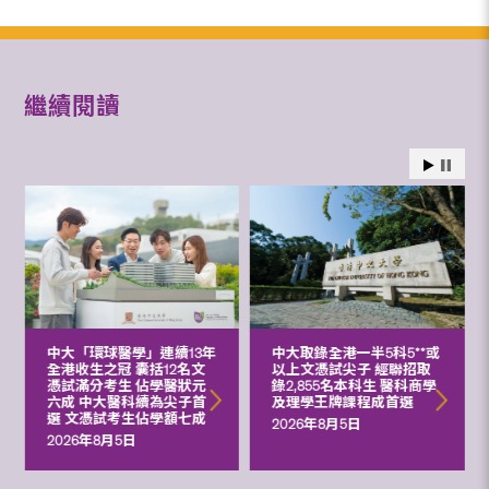
繼續閱讀
中大「環球醫學」連續13年
中大取錄全港一半5科5**或
全港收生之冠 囊括12名文
以上文憑試尖子 經聯招取
憑試滿分考生 佔學醫狀元
錄2,855名本科生 醫科商學
六成 中大醫科續為尖子首
及理學王牌課程成首選
選 文憑試考生佔學額七成
2026年8月5日
2026年8月5日