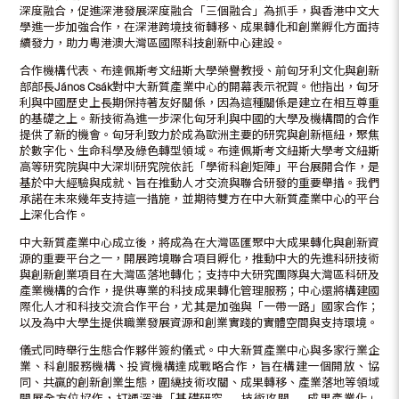
深度融合，促進深港發展深度融合「三個融合」為抓手，與香港中文大
學進一步加強合作，在深港跨境技術轉移、成果轉化和創業孵化方面持
續發力，助力粵港澳大灣區國際科技創新中心建設。
合作機構代表、布達佩斯考文紐斯大學榮譽教授、前匈牙利文化與創新
部部長
János Csák
對中大新質產業中心的開幕表示祝賀。他指出，匈牙
利與中國歷史上長期保持著友好關係，因為這種關係是建立在相互尊重
的基礎之上。新技術為進一步深化匈牙利與中國的大學及機構間的合作
提供了新的機會。匈牙利致力於成為歐洲主要的研究與創新樞紐，聚焦
於數字化、生命科學及綠色轉型領域。布達佩斯考文紐斯大學考文紐斯
高等研究院與中大深圳研究院依託「學術科創矩陣」平台展開合作，是
基於中大經驗與成就、旨在推動人才交流與聯合研發的重要舉措。我們
承諾在未來幾年支持這一措施，並期待雙方在中大新質產業中心的平台
上深化合作。
中大新質產業中心成立後，將成為在大灣區匯聚中大成果轉化與創新資
源的重要平台之一，開展跨境聯合項目孵化，推動中大的先進科研技術
與創新創業項目在大灣區落地轉化；支持中大研究團隊與大灣區科研及
產業機構的合作，提供專業的科技成果轉化管理服務；中心還將構建國
際化人才和科技交流合作平台，尤其是加強與「一帶一路」國家合作；
以及為中大學生提供職業發展資源和創業實踐的實體空間與支持環境。
儀式同時舉行生態合作夥伴簽約儀式。中大新質產業中心與多家行業企
業、科創服務機構、投資機構達成戰略合作，旨在構建一個開放、協
同、共贏的創新創業生態，圍繞技術攻關、成果轉移、產業落地等領域
開展全方位協作，打通深港「基礎研究——技術攻關——成果產業化」