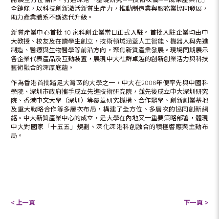
全鏈條，以科技創新激活新質生產力，推動制造業與服務業協同發展，
助力產業體系不斷迭代升級。
新質產業中心首批 10 家科創企業當日正式入駐。首批入駐企業均由中
大教授、校友及在讀學生創立，技術領域涵蓋人工智能、機器人與先進
制造、醫療與生物醫學等前沿方向，聚焦新質產業發展。現場同期展示
各企業代表產品及互動裝置，展現中大社群卓越的創新創業活力與科技
藝術融合的深厚底蘊。
作為香港首批踏足大灣區的大學之一，中大在2006年便率先與中國科
學院、深圳市政府攜手成立先進技術研究院，並先後成立中大深圳研究
院、香港中文大學（深圳）等覆蓋研究機構、合作辦學、創新創業基地
及重大戰略合作等多層次布局，構建了全方位、多層次的協同創新網
絡。中大新質產業中心的成立，是大學在內地又一重要策略部署，體現
中大對國家「十五五」規劃、深化深港科創融合的積極響應與主動布
局。
< 上一頁
下一頁 >