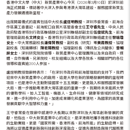
香港中文大學（中大）新質產業中心今天（2026年3月10日）於深圳前
海正式開幕，標誌著中大深入參與粵港澳大灣區建設、服務國家新質生
產力發展邁進新里程。
出席開幕儀式的嘉賓包括中大校長
盧煜明教授
、深圳市委常委、前海合
作區黨工委書記、前海蛇口自貿片區管委會主任
王守睿先生
、中央人民
政府駐香港特別行政區聯絡辦公室深圳聯絡部副主任
伍俊斌先生
、前海
管理局副局長
文娉女士、
香港特別行政區政府駐深圳聯絡處主任
黎瑞瓊
女士
、
中大常務副校長
潘偉賢教授
、副校長（研究）
岑美霞教授
、協理
副校長（知識轉移）
陳君賜教授
、協理副校長（傳訊及公共關係）
曾幗
屏女士
、深圳研究院院領導、新質產業中心管理團隊以及來自政府、媒
體、合作機構、兄弟院校、校友組織以及大學各院系、相關部門的各位
領導和嘉賓逾200人參加。
盧煜明教授致辭時表示：「在深圳市政府和前海管理局的支持下，我們
迎來中大新質產業中心的啟用，這是大學在新的策略發展時期的里程碑
項目，也是港中大主動對接國家十五五規劃、更是融入和服務國家發展
大局、進一步推動粵港澳大灣區建設的重要一步。我期待未來能將大學
的優勢學科，如人工智能、機器人、生命科技、健康等領域的研究成
果，進一步利用中心平台，加速成果轉化和產業落地，為國家的高質量
發展貢獻中大智慧和力量。」
王守睿常委在致辭中感謝中大長期以來對深圳及大灣區創新發展的貢
獻，他指出，中大新質產業中心的成立，是深港兩地攜手推進科技創新
的生動實踐，更是「國家所需、香港所長、前海所能」的生動詮釋。前
海將以促進產業創新與科技創新深度融合、促進先進制造與現代服務業