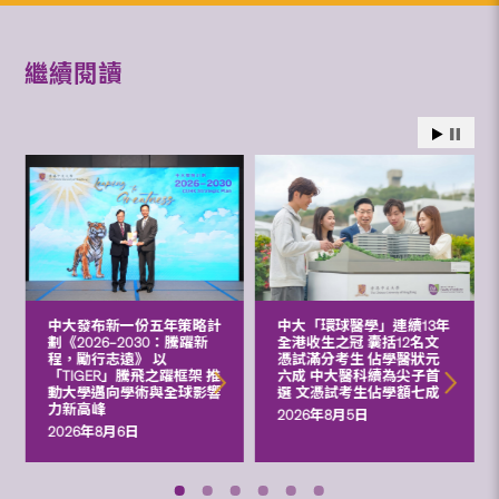
繼續閱讀
中大發布新一份五年策略計
中大「環球醫學」連續13年
劃《2026‒2030：騰躍新
全港收生之冠 囊括12名文
程，勵行志遠》 以
憑試滿分考生 佔學醫狀元
「TIGER」騰飛之躍框架 推
六成 中大醫科續為尖子首
動大學邁向學術與全球影響
選 文憑試考生佔學額七成
力新高峰
2026年8月5日
2026年8月6日