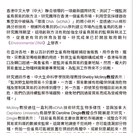
香港中文大學（中大）聯合領導的一項最新國際研究，測試了一種監測
雀鳥貿易的新方法。研究團隊在香港一個雀鳥市場，利用空氣採樣器收
集空氣中被稱為「環境 DNA（eDNA）」的微小碎片，並透過DNA條形
碼分析技術，根據所收集到的eDNA序列建立市場內出售雀鳥的名錄。
研究團隊期望，這項創新方法有助加強全球雀鳥貿易的監察與執法工
作，促進更有效的保育及管理。研究成果已於開放取用期刊
《
Environmental DNA
》上發表。
在亞洲各地，數以百計的野生雀鳥物種被捕捉後販售，用作食物、寵
物、宗教甚至鳴唱競賽的用途，對原生雀鳥種群構成威脅。香港每年進
口及轉口超過一萬隻雀鳥，是監測雀鳥貿易的重要地點。然而，龐大的
貿易量加上物種辨識需要專業知識，為監測工作帶來不少挑戰。
研究通訊作者、中大生命科學學院助理教授
Shelby McIlroy
教授
表示：
「監測野生動物貿易十分重要。一方面，貿易數據有助確保保護瀕危物
種及限制其貿易的法例得到遵守；另一方面，即使某些物種目前尚未瀕
危，我們仍須持續監察市場趨勢，避免牠們因過度貿易而成為受威脅物
種。」
McIlroy教授過往一直利用eDNA技術研究生物多樣性，並與加拿大
Capilano University鳥類學家
Caroline Dingle
教授
合作開展是次研究。
Dingle教授表示：「目前雀鳥貿易主要依靠實地市場調查，或整合不同
貿易資料庫的數據來監察。這類實地調查不但耗時，亦可能遺漏部分物
種，例如一些雀鳥可能被放置在擠迫的鳥籠中，或被刻意藏起來。然