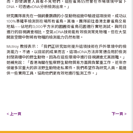
而，即使調查人員看不見牠們，這些雀鳥仍然會在市場環境中留下
DNA，可透過eDNA分析檢測出來。」
研究團隊首先在一個飼養鸚鵡的小型動物設施中驗證這項技術，成功以
100%準確率檢測到在場所有雀鳥。其後，團隊前往香港主要雀鳥交易
地點——佔地約3,000平方米的園圃街雀鳥花園進行實地測試。與同日
進行的目視調查相比，空氣eDNA技術能有效檢測常見物種，但在大型
開放空間中對稀有物種的檢測能力仍然有限。
McIlroy 教授表示：「我們正研究如何提升這項技術在戶外環境中的檢
測能力。不過，以目前的成果而言，這項eDNA方法非常適合用於檢測
封閉貨櫃中的野生動物，因為在這些環境中進行目視調查尤其困難。」
她補充說：「香港海關在監察野生動物貿易方面肩負繁重工作，近年亦
偵破多宗重大的非法野生動物走私案件。我們希望作為研究人員，能提
供一些實用工具，協助他們更有效地進行監測工作。」
< 上一頁
下一頁 >