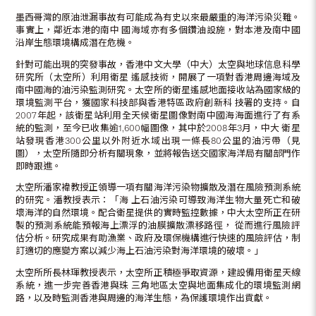
墨西哥灣的原油泄漏事故有可能成為有史以來最嚴重的海洋污染災難。
事實上，鄰近本港的南中 國海域亦有多個鑽油設施，對本港及南中國
沿岸生態環境構成潛在危機。
針對可能出現的突發事故，香港中文大學（中大）太空與地球信息科學
研究所（太空所）利用衛星 遙感技術，開展了一項對香港周邊海域及
南中國海的油污染監測研究。太空所的衛星遙感地面接收站為國家級的
環境監測平台，獲國家科技部與香港特區政府創新科 技署的支持。自
2007年起，該衛星站利用全天候衛星圖像對南中國海海面進行了有系
統的監測，至今已收集逾1,600幅圖像，其中於2008年3月，中大 衛星
站發現香港300公里以外附近水域出現一條長80公里的油污帶（見
圖），太空所隨即分析有關現象，並將報告送交國家海洋局有關部門作
即時跟進。
太空所潘家褘教授正領導一項有關海洋污染物擴散及潛在風險預測系統
的研究。潘教授表示：「海 上石油污染可導致海洋生物大量死亡和破
壞海洋的自然環境。配合衛星提供的實時監控數據，中大太空所正在研
製的預測系統能預報海上漂浮的油膜擴散漂移路徑， 從而進行風險評
估分析。研究成果有助漁業、政府及環保機構進行快速的風險評估，制
訂適切的應變方案以減少海上石油污染對海洋環境的破壞。」
太空所所長林琿教授表示，太空所正積極爭取資源，建設備用衛星天線
系統，進一步完善香港與珠 三角地區太空與地面集成化的環境監測網
路，以及時監測香港與周邊的海洋生態，為保護環境作出貢獻。