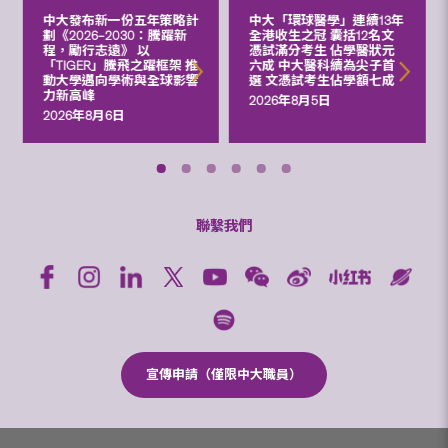
中大發布新一份五年策略計
中大「環球醫學」連續13年
劃《2026‒2030：騰躍新
全港收生之冠 囊括12名文
程，勵行志遠》 以
憑試滿分考生 佔學醫狀元
「TIGER」騰飛之躍框架 推
六成 中大醫科續為尖子首
動大學邁向學術與全球影響
選 文憑試考生佔學額七成
力新高峰
2026年8月5日
2026年8月6日
聯繫我們
宣傳申請（僅限中大職員）