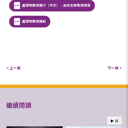
盧煜明教授簡介（中文）﹕由何志華教授撰寫
盧煜明教授講辭
< 上一頁
下一頁 >
繼續閱讀