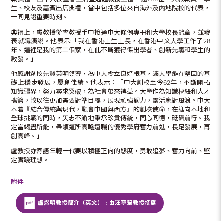
生、校友及嘉賓出席典禮，當中包括多位來自海外及内地院校的代表，
一同見證重要時刻。
典禮上，盧教授從查教授手中接過中大條例專冊和大學校長鈐章，並發
表就職演說。他表示:「我在香港土生土長，在香港中文大學工作了28
年。這裡是我的第二個家，在此不斷獲得傑出學者、創新先驅和學生的
啟發。」
他感謝創校先賢英明領導，為中大樹立良好根基，讓大學能在堅固的基
礎上穩步發展，屢創佳績。他表示：「中大創校至今62年，不斷開拓
知識疆界，努力尋求突破，為社會帶來禆益。大學作為知識樞紐和人才
搖籃，較以往更加需要對準目標，展現頑強韌力，靈活應對風浪。中大
本着『結合傳統與現代，融會中國與西方』的創校使命，在迎向本地和
全球挑戰的同時，矢志不渝地秉承珍貴傳統，同心同德，砥礪前行。我
定當竭盡所能，帶領這所高瞻遠矚的優秀學府奮力前進，長足發展，再
創高峰。」
盧教授亦寄語年輕一代要以積極正向的態度，勇敢追夢、奮力向前、堅
定實踐理想。
附件
盧煜明教授簡介（英文）﹕由汪寧笙教授撰寫