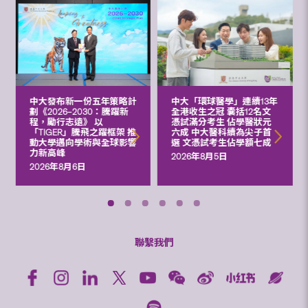
中大發布新一份五年策略計
中大「環球醫學」連續13年
劃《2026‒2030：騰躍新
全港收生之冠 囊括12名文
程，勵行志遠》 以
憑試滿分考生 佔學醫狀元
「TIGER」騰飛之躍框架 推
六成 中大醫科續為尖子首
動大學邁向學術與全球影響
選 文憑試考生佔學額七成
力新高峰
2026年8月5日
2026年8月6日
聯繫我們