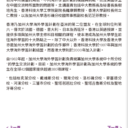
教育中所擔當的角色、不同海外學習計劃的機遇與挑戰、以及美國學生
在中國交流時所面對的問題等。主講嘉賓包括中大教務長及秘書長吳樹
培先生、香港科技大學工學院副院長羅康錦教授、香港大學副校長何立
仁教授，以及加州大學洛杉磯分校國際事務副校長范芝芬教授。
香港乃加州大學海外學習計劃在亞洲的第二位盟友，在全球則位列第
六，僅次於法國、德國、意大利、日本及西班牙。香港以英語授課，並
提供多項與加州大學主修科目相關的課程，使本港成為加州大學學生前
往海外學習的十大熱點之一。除了中大以外，香港科技大學及香港大學
亦是加州大學海外學習計劃的合作夥伴；香港科技大學於1997年與加州
大學海外學習計劃結盟，而香港大學則於2000年加入計劃。
自1962年起，加州大學海外學習計劃負責統籌加州大學系統中十所分校
*的學生交流計劃。目前，加州大學海外學習計劃為加州大學系統的學
生在全球42個國家提供超過380項課程。
* 包括柏克萊分校、戴維斯分校、爾灣分校、洛杉磯分校、麥塞德分
校、河濱分校、三藩市分校、聖塔芭芭拉分校、聖塔古魯斯分校及聖地
牙哥分校。
< 上一頁
下一頁 >