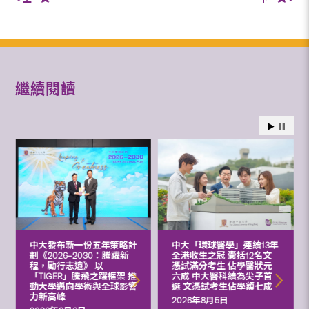
繼續閱讀
中大發布新一份五年策略計
中大「環球醫學」連續13年
劃《2026‒2030：騰躍新
全港收生之冠 囊括12名文
程，勵行志遠》 以
憑試滿分考生 佔學醫狀元
「TIGER」騰飛之躍框架 推
六成 中大醫科續為尖子首
動大學邁向學術與全球影響
選 文憑試考生佔學額七成
力新高峰
2026年8月5日