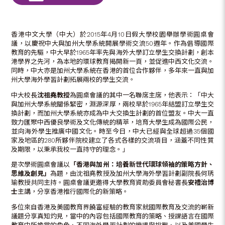
香港中文大學（中大）於2015年4月10日假大學校園舉辦學術圓桌會
議，以慶祝中大與加州大學系統開展學術交流50週年。作為倡導國際
教育的先驅，中大早於1965年率先與海外大學訂立學生交換計劃，創本
港學界之先河，為本地的環球教育揭開新一頁，並促進中西文化交流。
同時，中大亦是加州大學系統在香港的首位合作夥伴，多年來一直與加
州大學海外學習計劃拓展兩校的學生交流。
中大校長
沈祖堯教授
為圓桌會議的其中一名聯席主席，他表示：「中大
與加州大學系統關係緊密，淵源深厚，兩校早於1965年結盟訂立學生交
換計劃，而加州大學系統亦成為中大交換生計劃的首位盟友。中大一直
致力匯聚中西優良學術及文化傳統的精萃，培育大學生成為國際公民，
並向海外學生推廣中國文化。時至今日，中大已經與全球超過35個國
家及地區的280所夥伴院校建立了各式各樣的交流項目，涵蓋不同性質
及期限，以秉承我校一直持守的理念。」
是次學術圓桌會議以
「香港與加州：培養新世代環球領袖的策略方針、
思維及創見」
為題，由沈祖堯教授及加州大學海外學習計劃副院長何琇
瑜教授共同主持。圓桌會議更邀得大學教育資助委員會秘書長
安禮治博
士
主講，分享香港推行國際化的新策略。
多位來自香港及美國教育界饒富經驗的教育家就國際教育及交流的嶄新
議題分享真知灼見，當中的內容包括國際教育的策略、授課語言在國際