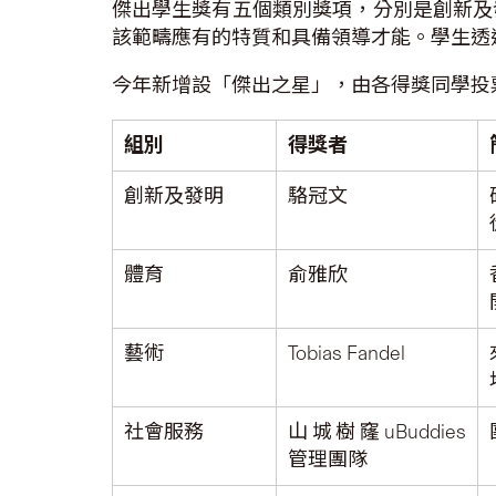
傑出學生獎有五個類別獎項，分別是創新及
該範疇應有的特質和具備領導才能。學生透
今年新增設「傑出之星」，由各得獎同學投票
組別
得獎者
創新及發明
駱冠文
體育
俞雅欣
藝術
Tobias Fandel
社會服務
山城樹窿uBuddies
管理團隊