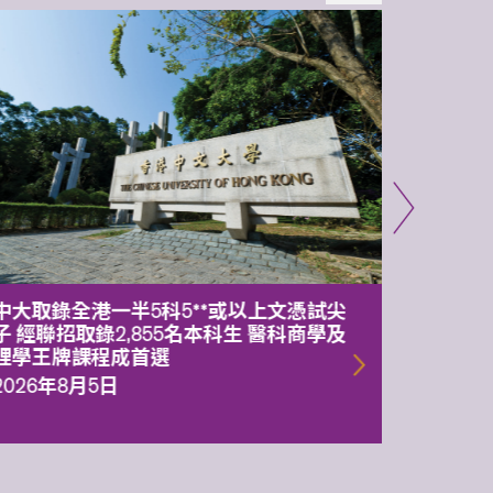
中大取錄全港一半5科5**或以上文憑試尖
中大委
子 經聯招取錄2,855名本科生 醫科商學及
理副校
理學王牌課程成首選
2026年
2026年8月5日