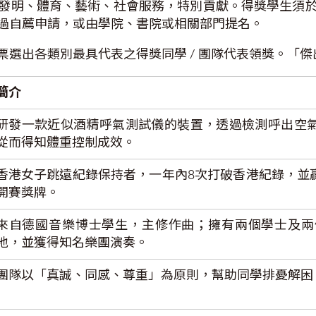
發明、體育、藝術、社會服務，特別貢獻。得獎學生須
過自薦申請，或由學院、書院或相關部門提名。
選出各類別最具代表之得獎同學 / 團隊代表領獎。「
簡介
研發一款近似酒精呼氣測試儀的裝置，透過檢測呼出空
從而得知體重控制成效。
香港女子跳遠紀錄保持者，一年內8次打破香港紀錄，並
開賽獎牌。
來自德國音樂博士學生，主修作曲；擁有兩個學士及兩
地，並獲得知名樂團演奏。
團隊以「真誠、同感、尊重」為原則，幫助同學排憂解困