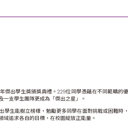
9年傑出學生獎頒獎典禮。229位同學憑藉在不同範疇
及一支學生團隊更成為「傑出之星」。
出學生能樹立榜樣，勉勵更多同學在面對挑戰或困難時
領域追求各自的目標，在校園綻放正能量。