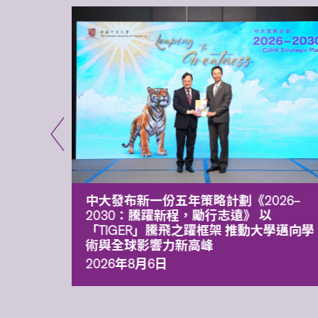
能力 有
中大發布新一份五年策略計劃《2026‒
污染
2030：騰躍新程，勵行志遠》 以
「TIGER」騰飛之躍框架 推動大學邁向學
術與全球影響力新高峰
2026年8月6日