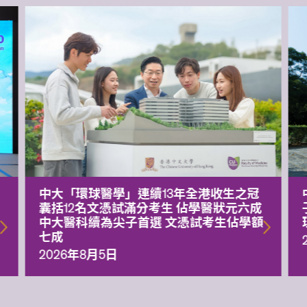
中大「環球醫學」連續13年全港收生之冠
囊括12名文憑試滿分考生 佔學醫狀元六成
中大醫科續為尖子首選 文憑試考生佔學額
七成
2026年8月5日