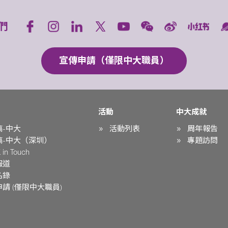
們
宣傳申請（僅限中大職員）
活動
中大成就
稿-中大
活動列表
周年報告
稿-中大（深圳）
專題訪問
in Touch
報道
名錄
請 (僅限中大職員)