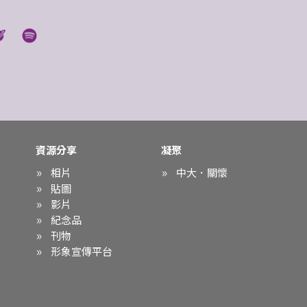
資源分享
凝聚
相片
中大．關懷
貼圖
影片
紀念品
刊物
形象宣傳平台