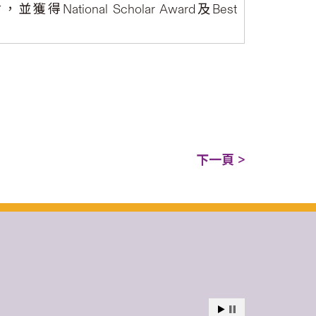
ional Scholar Award及Best
下一頁 >