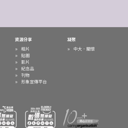
資源分享
凝聚
相片
中大．關懷
貼圖
影片
紀念品
刊物
形象宣傳平台