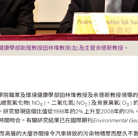
健康學部助理教授田林瑋教授(左)及主管余德新教授。
療學院職業及環境健康學部田林瑋教授及余德新教授領導
總氮氧化物( NO
)、二氧化氮( NO
) 及背景臭氧( O
)
X
2
3
研究發現這個比值從1998年的2% 上升至2008年的1
時間吻合。有關研究結果已在國際期刊
Environmental Geo
而高聳的大廈亦間接令汽車排放的污染物積聚而歷久不