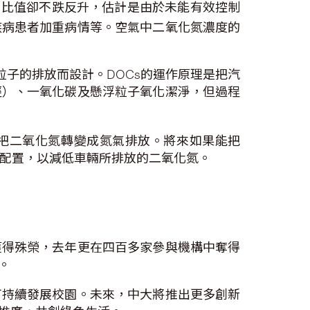
比值卻不跌反升，估計是由於未能有效控制
疾病患者加重病情等。空氣中二氧化氮濃度的
粒子的排放而設計。DOCs的運作原理是把汽
烴）、一氧化碳及懸浮粒子氧化潔淨，但過程
一併使用，從而把二氧化氮轉變成氮氣排放。將來如果能把
類似配置，以減低車輛所排放的二氧化氮。
獲得殊榮，去年更在四百多家參與機構中奪得
睹。
可持續發展校園。未來，中大將推出更多創新