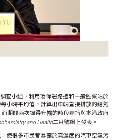
的調查小組，利用環保署路邊和一般監察站於
 的每小時平均值，計算出車輛直接排放的總氮
3%，而期間兩次錄得升幅的時段剛巧與本港政府
chemistry and Health
二月號網上發表。
散，使很多市民都暴露於高濃度的汽車空氣污