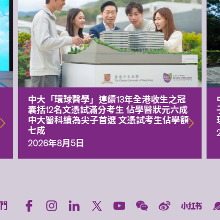
中大「環球醫學」連續13年全港收生之冠
囊括12名文憑試滿分考生 佔學醫狀元六成
中大醫科續為尖子首選 文憑試考生佔學額
七成
2026年8月5日
們