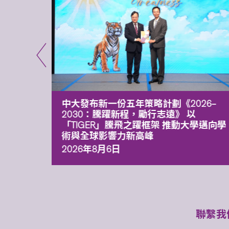
能力 有
中大發布新一份五年策略計劃《2026‒
污染
2030：騰躍新程，勵行志遠》 以
「TIGER」騰飛之躍框架 推動大學邁向學
術與全球影響力新高峰
2026年8月6日
聯繫我