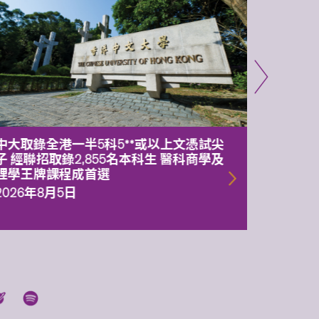
中大取錄全港一半5科5**或以上文憑試尖
中大委
子 經聯招取錄2,855名本科生 醫科商學及
理副校
理學王牌課程成首選
2026年
2026年8月5日