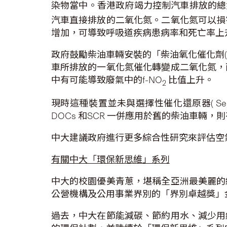
染物當中。香港政府竭力控制汽車排放的總
汽車直接排放的二氧化氮。二氧化氮可以損
增加，可導致呼吸道疾病患病率和死亡率上
政府鼓勵柴油車輛安裝的「柴油氧化催化劑(
車所排放的一氧化氮催化轉變成二氧化氮，
中有可能導致廢氣中的f-NO
比值上升。
2
現時這種裝置並未與選擇性催化還原器( Select
DOCs 和SCR 一併應用於舊的柴油車
中大建議政府進行更多綜合性研究來評估空
有關中大「環保新思維」系列
中大的校園優美青蔥，堪稱全亞洲最美麗的
公營機構及公用事業界別的「界別卓越獎」
過去，中大在節能減碳、節約用水、減少用