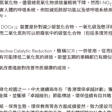
氮氧化物，儘管總氮氧化物排放量輕微下降，然而f-NO
2
害人體的呼吸系統，例如減低肺部功能以及使呼吸系統
升。
 DOCs )」裝置是針對減少碳氫化合物、一氧化碳及懸浮
而二氧化氮則可以把廢氣中的碳氫化合物（包括多環芳
ive Catalytic Reduction，簡稱SCR ) 
輛，則有可能降低二氧化氮的排放。歐盟五期的車輛都已有
氣改善措施對改善市民健康的成效。
綠化校園之一。中大連續兩年在「香港環保卓越計劃」
金獎，並獲頒「卓越級別」節能標誌，環保佳績有目共
紙、保育生態、環保教育等各方面成績斐然，致力建設