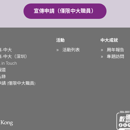
宣傳申請（僅限中大職員）
活動
中大成就
稿-中大
活動列表
周年報告
稿-中大（深圳）
專題訪問
in Touch
報道
名錄
請 (僅限中大職員)