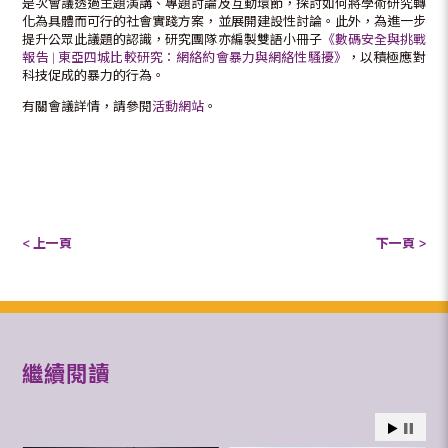
是次會議透過主題演講、專題討論及互動環節，探討如何將學術研究轉
化為具體而可行的社會實踐方案，並展開建設性討論。此外，為進一步
提升公眾此議題的認識，研究團隊亦編製雙語小冊子
《數碼安全與挑戰
報告 | 東亞四城比較研究：網絡約會暴力與網絡性騷擾》
，以積極應對
科技促成的暴力的行為。
有關會議詳情，請參閱
活動網站
。
< 上一頁
下一頁 >
繼續閱讀