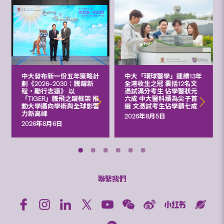
中大發布新一份五年策略計
中大「環球醫學」連續13年
劃《2026‒2030：騰躍新
全港收生之冠 囊括12名文
程，勵行志遠》 以
憑試滿分考生 佔學醫狀元
「TIGER」騰飛之躍框架 推
六成 中大醫科續為尖子首
動大學邁向學術與全球影響
選 文憑試考生佔學額七成
力新高峰
2026年8月5日
2026年8月6日
聯繫我們