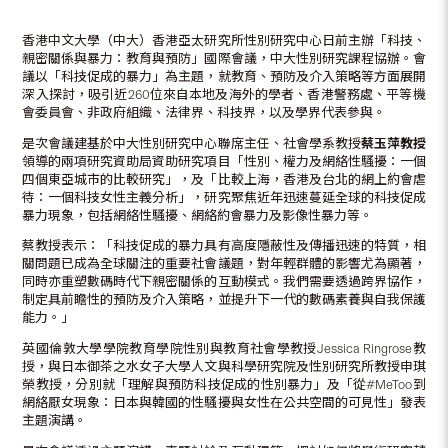
香港中文大學（中大）香港亞太研究所性別研究中心日前主辦「科技、
親密關係與暴力：教育與預防」國際會議，中大性別研究課程協辦。會
議以「科技促成的暴力」為主題，就教育、預防及介入策略等方面展開
深入探討，吸引近260位來自本地及海外的學者、香港警務處、平等機
會委員會、非政府組織、法律界、科技界，以及學界代表參與。
是次會議建基於中大性別研究中心聯席主任、社會學系教授
蔡玉萍教授
領導的兩項研究資助局資助研究項目「性別、權力及網絡性騷擾：一個
四個東亞城市的比較研究」，及「比較上海，香港及台北的網上約會虐
待：一個科技女性主義分析」，研究聚焦近年迅速蔓延全球的科技促成
暴力現象，包括網絡性騷擾、網絡約會暴力及影像性暴力等。
蔡教授表示：「科技促成的暴力具有高度隱蔽性及傳播迅速的特質，相
關問題已成為全球關注的重要社會議題，對年輕群體的影響尤為顯著，
同時亦重塑數碼時代下親密關係的互動模式。我們需要透過跨界協作，
制定具前瞻性的預防及介入策略，並提升下一代的數碼素養與自我保護
能力。」
英國倫敦大學學院教育學院性別與教育社會學教授Jessica Ringrose教
授，與日本御茶之水女子大學人文與科學研究院及性別研究所教授申琪
榮教授，分別就「理解與預防科技促成的性別暴力」及「從#MeToo到
網絡厭女現象：日本與韓國的性騷擾與女性在公共空間的可見性」發表
主題演講。