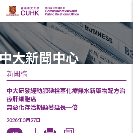
中大新聞中心
新聞稿
中大研發經動脈碘栓塞化療無水新藥物配方治
療肝細胞癌
無惡化存活期顯著延長一倍
2026年3月27日