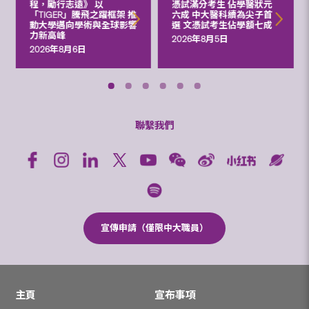
程，勵行志遠》 以
憑試滿分考生 佔學醫狀元
「TIGER」騰飛之躍框架 推
六成 中大醫科續為尖子首
動大學邁向學術與全球影響
選 文憑試考生佔學額七成
力新高峰
2026年8月5日
2026年8月6日
聯繫我們
宣傳申請（僅限中大職員）
主頁
宣布事項