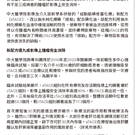
有不足三成病者的腫瘤於影像上完全消除。
中大醫學院影像及介入放射學系研發的「經動脈碘栓塞化療」新配方
（aTACE），改以無水純化療藥「順鉑」配合碘化油。該配方利用無水
純化療藥在血液中緩慢溶解的特性，使藥物不會被血流迅速稀釋，從而
得以在腫瘤內長時間維持高濃度，並持續釋放藥物。這種aTACE的特
性，有效解決了傳統cTACE使用水溶性「順鉑」配方中，藥物容易隨血
液快速流失的缺點。
新配方達九成影像上腫瘤完全
消除
中大醫學院跨專科團隊於2016年至2023年間展開一項前瞻性多中心隨
機臨床試驗，招募77名介乎49至86歲的肝細胞癌患者，透過隨機接受
cTACE或aTACE治療以比較療效。參與研究的患者每兩個月接受一次療
程，合共兩至三次，為期半年。
臨床試驗結果顯示，aTACE組別在所有療效及存活期指標上均顯著優於
cTACE組別，影像上腫瘤完全消除率高達90%，較cTACE高出近一倍。
此外，三年無惡化存活率比cTACE組別高出兩倍，整體存活期中位數更
超過53.3個月，較cTACE組別顯著延長了17.3個月。
首次療程後30天的跟進治療亦顯示，新療法的副作用較傳統療法為
少。雖然ALT肝酵素上升情況較多，大部分患者肝功能失調情況都可於
兩星期內回復正常，餘下亦可於30天內恢復。aTACE在療程後出現肝膿
腫以及肝衰竭等嚴重副作用的風險更低。（詳見附錄表）