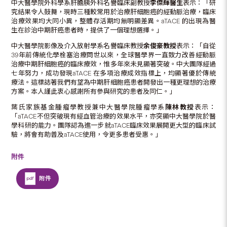
中大醫學院外科學系肝膽胰外科名譽臨床副教授
李傑輝醫生
表示：「研
究結果令人鼓舞，現時三種較常用於治療肝細胞癌的經動脈治療，臨床
治療效果均大同小異，整體存活期均無明顯差異。aTACE 的出現為醫
生在診治中期肝癌患者時，提供了一個理想選擇。」
中大醫學院影像及介入放射學系名譽臨床教授
余俊豪教授
表示：「自從
39年前傳統化學栓塞治療問世以來，全球醫學界一直致力改善經動脈
治療中期肝細胞癌的臨床療效，惟多年來未見顯著突破。中大團隊經過
七年努力，成功發現aTACE 在多項治療成效指標上，均顯著優於傳統
療法。這標誌著我們有望為中期肝細胞癌患者開發出一種更理想的治療
方案。本人謹此衷心感謝所有參與研究的患者及同仁。」
葉氏家族基金腫瘤學教授兼中大醫學院腫瘤學系
陳林教授
表示：
「aTACE不但突破現有經血管治療的效果水平，亦突顯中大醫學院於醫
學科研的能力。團隊認為進一步就aTACE臨床效果展開更大型的臨床試
驗，將會有助普及aTACE使用，令更多患者受惠。」
附件
附件