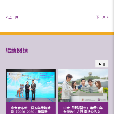
< 上一頁
下一頁 >
繼續閱讀
中大發布新一份五年策略計
中大「環球醫學」連續13年
劃《2026‒2030：騰躍新
全港收生之冠 囊括12名文