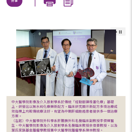
分享
中大醫學院影像及介入放射學系於傳統「經動脈碘栓塞化療」基礎
上，研發出以無水純化療藥新配方。臨床研究顯示新配方多項治療成
效指標上均較傳統療法好，有望為中期肝細胞癌患者提供多一個治療
方案。
（左起）中大醫學院外科學系肝膽胰外科名譽臨床副教授李傑輝醫
生、中大醫學院影像及介入放射學系名譽臨床教授余俊豪教授，以及
葉氏家族基金腫瘤學教授兼中大醫學院腫瘤學系陳林教授。