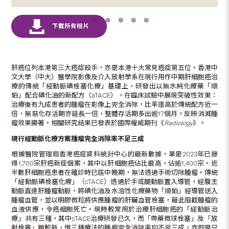
肝癌位列本港第三大癌症殺手，亦是本港十大常見癌症第五位。香港中
文大學（中大）醫學院影像及介入放射學系在現行用作中期肝細胞癌治
療的傳統「經動脈碘栓塞化療」基礎上，研發出以無水純化療藥「順
鉑」配合碘化油的新配方（aTACE），在臨床試驗中展現突破性效果：
治療後有九成患者的腫瘤在影像上完全消除，比率遠高於傳統配方近一
倍，無惡化存活期亦延長一倍，整體存活期多出逾17個月，反映消滅腫
瘤效果顯著。相關研究結果已發表於國際權威期刊《
Radiology
》。
現行經動脈化療方案腫瘤完全消除率不足三成
根據醫院管理局香港癌症資料統計中心的最新數據，單是2023年已錄
得1,700宗肝癌新症個案，其中以肝細胞癌佔比最高，佔逾1,400宗。近
半數肝細胞癌患者在確診時已屆中晚期，無法透過手術切除腫瘤。傳統
「經動脈碘栓塞化療」（cTACE）透過於手或腿動脈置入導管，經腹主
動脈直達肝腫瘤動脈，將碘化油及水溶性化療藥物「順鉑」經導管送入
腫瘤血管，並以明膠微粒將供應腫瘤的肝臟血管栓塞，藉此阻截腫瘤的
血液供應，令癌細胞死亡。現時較常用於治療肝細胞癌的「經動脈治
療」共有三種，其中cTACE治療研發已久，而「帶藥微球栓塞」及「放
射栓塞」雖較新，惟三種療法的腫瘤完全消除率均不足三成，亦即是只