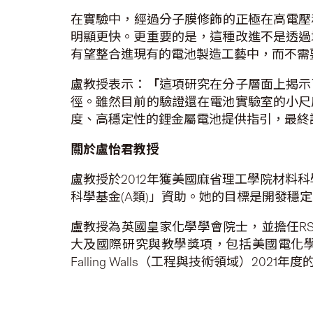
在實驗中，經過分子膜修飾的正極在高電壓和
明顯更快。更重要的是，這種改進不是透過
有望整合進現有的電池製造工藝中，而不需
盧教授表示：
「
這項研究在分子層面上揭示
徑。雖然目前的驗證還在電池實驗室的小尺
度、高穩定性的鋰金屬電池提供指引，最終
關於盧怡君教授
盧教授於2012年獲美國麻省理工學院材料
科學基金(A類)」資助。她的目標是開發穩
盧教授為英國皇家化學學會院士，並擔任RSC出版的
大及國際研究與教學獎項，包括美國電化學會M. Sta
Falling Walls（工程與技術領域）2