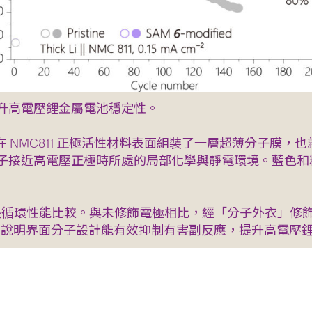
升高電壓鋰金屬電池穩定性。
在 NMC811 正極活性材料表面組裝了一層超薄分子膜
子接近高電壓正極時所處的局部化學與靜電環境。藍色和
式電池的長循環性能比較。與未修飾電極相比，經「分子外衣
80%，說明界面分子設計能有效抑制有害副反應，提升高電壓