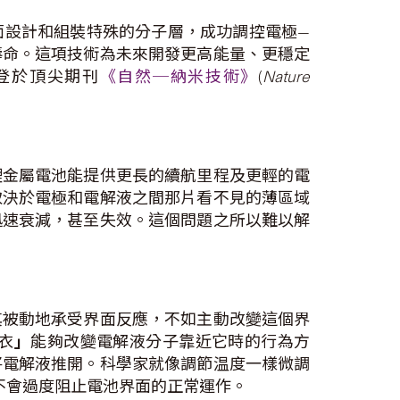
面設計和組裝特殊的分子層，成功調控電極—
壽命。這項技術為未來開發更高能量、更穩定
登於頂尖期刊
《自然─納米技術》
(
Nature
鋰金屬電池能提供更長的續航里程及更輕的電
取決於電極和電解液之間那片看不見的薄區域
迅速衰減，甚至失效。這個問題之所以難以解
其被動地承受界面反應，不如主動改變這個界
衣
」
能夠改變電解液分子靠近它時的行為方
將電解液推開。科學家就像調節温度一樣微調
不會過度阻止電池界面的正常運作。