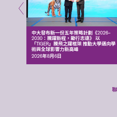
能力 有
中大發布新一份五年策略計劃《2026‒
污染
2030：騰躍新程，勵行志遠》 以
「TIGER」騰飛之躍框架 推動大學邁向學
術與全球影響力新高峰
2026年8月6日