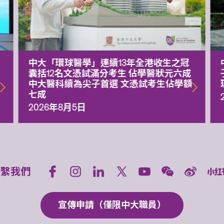
中大「環球醫學」連續13年全港收生之冠
囊括12名文憑試滿分考生 佔學醫狀元六成
中大醫科續為尖子首選 文憑試考生佔學額
七成
2026年8月5日
聯繫我們
宣傳申請（僅限中大職員）