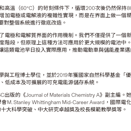
高溫（60°C）的苛刻條件下，循環200次後仍然保持
增加電極或電解液的複雜性實現，而是在界面上做一個
要對整個系統進行徹底改造。
了電極和電解質界面的作用機制。我們不僅提供了一個
度階段，但原理上這種方法可應用於更大規模的電池中
讓這類電池早日投入實際應用，推動電動車與儲能產業邁
科學與工程博士學位，並於2019年獲國家自然科學基金「優
定、低成本及可擴展的可充電能源儲存系統。
《Journal of Materials Chemistry A
nley Whittingham Mid-Career Award
021年度的十大科學突破、中大研究卓越獎及校長模範教學獎等。