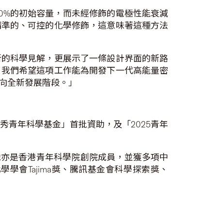
80%的初始容量，而未經修飾的電極性能衰減
精準的、可控的化學修飾，這意味著這種方法
新的科學見解，更展示了一條設計界面的新路
。我們希望這項工作能為開發下一代高能量密
向全新發展階段。」
秀青年科學基金」首批資助，及「2025青年
》副主編。她亦是香港青年科學院創院成員，並獲多項中
，國際電化學學會Tajima獎、騰訊基金會科學探索獎、