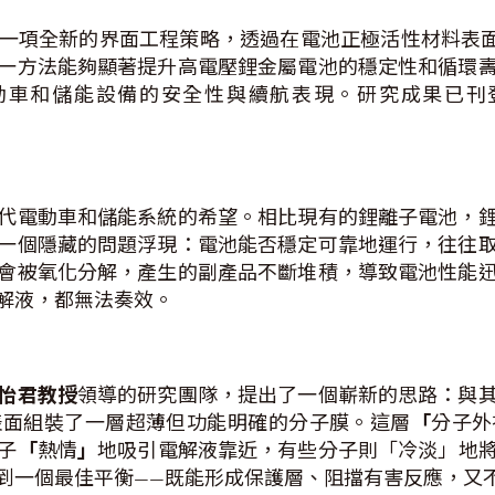
一項全新的界面工程策略，透過在電池正極活性材料表
一方法能夠顯著提升高電壓鋰金屬電池的穩定性和循環
動車和儲能設備的安全性與續航表現。研究成果已刊
代電動車和儲能系統的希望。相比現有的鋰離子電池，
一個隱藏的問題浮現：電池能否穩定可靠地運行，往往
會被氧化分解，產生的副產品不斷堆積，導致電池性能
解液，都無法奏效。
怡君教授
領導的研究團隊，提出了一個嶄新的思路：與
表面組裝了一層超薄但功能明確的分子膜。這層
「
分子外
子
「
熱情
」
地吸引電解液靠近，有些分子則「冷淡」地
到一個最佳平衡——既能形成保護層、阻擋有害反應，又