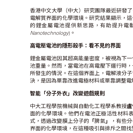
香港中文大學（中大）研究團隊最近研發了
電解質界面的化學環境。研究結果顯示，這
的鋰金屬電池提供新思路，有助提升電
Nanotechnology
)。
高電壓電池的隱形殺手：看不見的界面
鋰金屬電池因其超高能量密度，被視為下一
池重量。然而，當電池在高電壓下運行時，
所發生的情況。在這個界面上，電解液分子
決，是因為單靠改進電極材料或單靠調整電
智能
「
分子外衣
」
改變遊戲規則
中大工程學院機械與自動化工程學系教授
盧
面的化學環境。他們在電池正極活性材料
式，透過改變膜上分子的
「
脾氣
」
，有些分
界面的化學環境，在這種吸引與排斥之間找