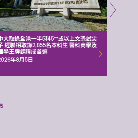
中大取錄全港一半5科5**或以上文憑試尖
中大委
子 經聯招取錄2,855名本科生 醫科商學及
理副校
理學王牌課程成首選
2026年
2026年8月5日