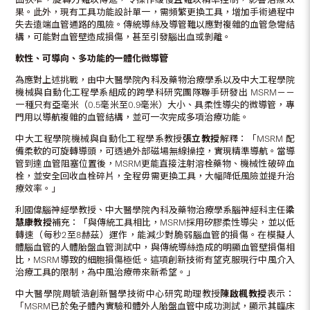
果。此外，現有工具功能設計單一，需頻繁更換工具，增加手術過程中
失去遠端血管通路的風險。傳統導絲及導管難以應對複雜的血管急彎結
構，可能對血管壁造成損傷，甚至引發腦出血或剝離。
軟性、可導向、多功能的一體化微導管
為應對上述挑戰，由中大醫學院內科及藥物治療學系以及中大工程學院
機械與自動化工程學系組成的跨學科研究團隊聯手研發出 MSRM－－
一種只有亞毫米（0.5毫米至0.9毫米）大小、具柔性導尖的微導管，專
門用以導航複雜的血管結構，並可一次完成多項治療功能。
中大工程學院機械與自動化工程學系教授
張立教授
解釋：「MSRM 配
備柔軟的可旋轉導頭，可透過外部磁場無線操控，實現精準導航。當導
管到達血管阻塞位置後，MSRM更能直接注射溶栓藥物、機械性破碎血
栓，並安全回收血栓碎片，全程毋需更換工具，大幅降低風險並提升治
療效率。」
利國偉腦神經學教授、中大醫學院內科及藥物治療學系腦神經科主任
梁
慧康教授
補充：「與傳統工具相比，MSRM採用矽膠柔性導尖，並以低
轉速（每秒2至8赫茲）運作，能減少對脆弱腦血管的損傷。在模擬人
體腦血管的人體胎盤血管測試中，與傳統導絲造成的明顯血管壁損傷相
比，MSRM導致的細胞損傷極低。這項創新技術有望克服現行中風介入
治療工具的限制，為中風治療帶來新希望。」
中大醫學院周毓浩創新醫學技術中心研究助理教授
陳啟楓教授
表示：
「MSRM已於兔子體內實驗和體外人胎盤血管中成功測試，顯示其臨床