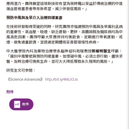
應用潛力。團隊展望這項新技術有望為現時難以受益於傳統治療的中遠
端血管栓塞患者帶來新希望，減少併發症風險。」
預防中風與及早介入治療同樣重要
在技術研發取得突破的同時，研究團隊亦強調預防中風與及早識別此病
的重要性。高血壓、吸煙、缺乏運動、肥胖、高膽固醇及糖尿病均為中
風高危因素。團隊呼籲大眾應保持均衡飲食、定期進行帶氧運動、戒
煙、避免過量飲酒，並透過定期體檢妥善管理慢性疾病。
中大醫學院內科及藥物治療學系腦神經科助理教授
葉耀明醫生
呼籲：
「識別中風警號與預防同樣重要。如懷疑中風，必須立即行動、盡快求
醫。及時治療可挽救生命，並可大大降低導致永久殘障的風險。」
研究全文可參閱：
《Science Advances》
http://bit.ly/4k6JOJs
附件
附件