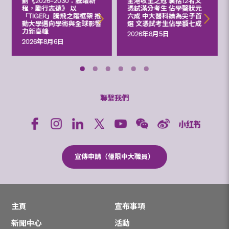
劃《2026‒2030：騰躍新
全港收生之冠 囊括12名文
程，勵行志遠》 以
憑試滿分考生 佔學醫狀元
「TIGER」騰飛之躍框架 推
六成 中大醫科續為尖子首
動大學邁向學術與全球影響
選 文憑試考生佔學額七成
力新高峰
2026年8月5日
2026年8月6日
聯繫我們
宣傳申請（僅限中大職員）
主頁
宣布事項
新聞中心
活動