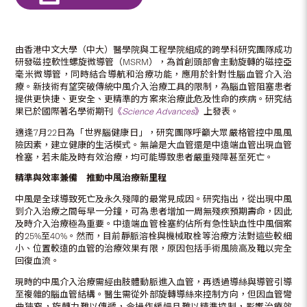
由香港中文大學（中大）醫學院與工程學院組成的跨學科研究團隊成功
研發磁控軟性螺旋微導管（MSRM），為首創頭部會主動旋轉的磁控亞
毫米微導管，同時結合導航和治療功能，應用於針對性腦血管介入治
療。新技術有望突破傳統中風介入治療工具的限制，為腦血管阻塞患者
提供更快捷、更安全、更精準的方案來治療此危及性命的疾病。研究結
果已於國際著名學術期刊
《
Science Advances
》
上發表。
適逢7月22日為「世界腦健康日」，研究團隊呼籲大眾嚴格管控中風風
險因素，建立健康的生活模式。無論是大血管還是中遠端血管出現血管
栓塞，若未能及時有效治療，均可能導致患者嚴重殘障甚至死亡。
精準與效率兼備 推動中風治療新里程
中風是全球導致死亡及永久殘障的最常見成因。研究指出，從出現中風
到介入治療之間每早一分鐘，可為患者增加一周無殘疾預期壽命，因此
及時介入治療極為重要。中遠端血管栓塞約佔所有急性缺血性中風個案
的25%至40%。然而，目前靜脈溶栓與機械取栓等治療方法對這些較細
小、位置較遠的血管的治療效果有限，原因包括手術風險高及難以完全
回復血流。
現時的中風介入治療需經由肢體動脈進入血管，再透過導絲與導管引導
至複雜的腦血管結構。醫生需從外部旋轉導絲來控制方向，但因血管彎
曲狹窄，旋轉力難以傳遞，令操作緩慢且難以精準控制，影響治療效