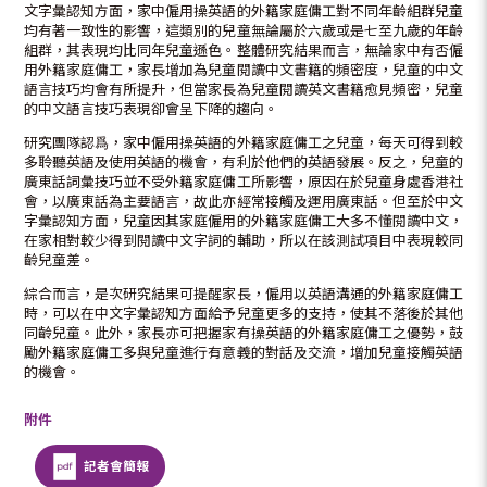
文字彙認知方面，家中僱用操英語的外籍家庭傭工對不同年齡組群兒童
均有著一致性的影響，這類別的兒童無論屬於六歲或是七至九歲的年齡
組群，其表現均比同年兒童遜色。整體研究結果而言，無論家中有否僱
用外籍家庭傭工，家長增加為兒童閱讀中文書籍的頻密度，兒童的中文
語言技巧均會有所提升，但當家長為兒童閱讀英文書籍愈見頻密，兒童
的中文語言技巧表現卻會呈下降的趨向。
研究團隊認爲，家中僱用操英語的外籍家庭傭工之兒童，每天可得到較
多聆聽英語及使用英語的機會，有利於他們的英語發展。反之，兒童的
廣東話詞彙技巧並不受外籍家庭傭工所影響，原因在於兒童身處香港社
會，以廣東話為主要語言，故此亦經常接觸及運用廣東話。但至於中文
字彙認知方面，兒童因其家庭僱用的外籍家庭傭工大多不懂閱讀中文，
在家相對較少得到閱讀中文字詞的輔助，所以在該測試項目中表現較同
齡兒童差。
綜合而言，是次研究結果可提醒家長，僱用以英語溝通的外籍家庭傭工
時，可以在中文字彙認知方面給予兒童更多的支持，使其不落後於其他
同齡兒童。此外，家長亦可把握家有操英語的外籍家庭傭工之優勢，鼓
勵外籍家庭傭工多與兒童進行有意義的對話及交流，增加兒童接觸英語
的機會。
附件
記者會簡報