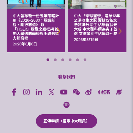
中大發布新一份五年策略計
中大「環球醫學」連續13年
劃《2026‒2030：騰躍新
全港收生之冠 囊括12名文
程，勵行志遠》 以
憑試滿分考生 佔學醫狀元
「TIGER」騰飛之躍框架 推
六成 中大醫科續為尖子首
動大學邁向學術與全球影響
選 文憑試考生佔學額七成
力新高峰
2026年8月5日
2026年8月6日
聯繫我們
宣傳申請（僅限中大職員）