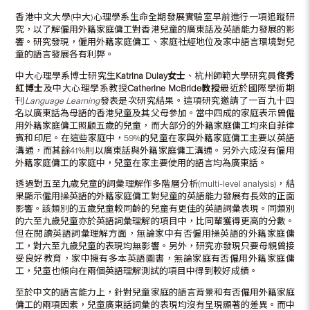
香港中文大學(中大)心理學系生命全期發展實驗室早前進行一項追蹤研
究，以了解僱用外籍家庭傭工對香港兒童的廣東話及英語能力發展的影
響。研究發現，僱用外籍家庭傭工、家庭社經地位及家中語言環境對兒
童的語言發展各有利弊。
中大心理學系博士研究生
Katrina Dulay女士
、杭州師範大學研究員
佟秀
紅
博士
及中大心理學系教授
Catherine McBride教授
最近於國際學術期
刊
Language Learning
發表是次研究結果。這項研究邀請了一百九十四
名以廣東話為母語的香港兒童及其父母參加。當中四成的家庭表示曾僱
用外籍家庭傭工照顧五歲的兒童，而大部分的外籍家庭傭工均來自菲律
賓和印尼。在這些家庭中，59%的兒童在家與外籍家庭傭工主要以英語
溝通，而其餘41%則以廣東話與外籍家庭傭工溝通。另外六成沒有僱用
外籍家庭傭工的家庭中，兒童在家主要使用的語言均為廣東話。
透過對五至九歲兒童的詞彙理解作多階層分析(multi-level analysis)，結
果顯示僱用操英語的外籍家庭傭工對兒童的英語能力發展有長效的正面
影響。該類別的五歲兒童較同齡的兒童有更佳的英語詞彙表現。同類別
的六至九歲兒童亦於英語詞彙理解的項目中，比同輩獲得更高的分數。
但在閱讀英語詞彙理解方面，無論家中有否僱用操英語的外籍家庭傭
工，對六至九歲兒童的表現均無影響。另外，研究亦發現只要母親曾接
受良好教育，家中擁有多本英語圖書，無論家庭有否僱用外籍家庭傭
工，兒童也傾向在兩個英語理解測試的項目中得到較好成績。
至於中文的語言能力上，針對兒童家庭的語言背景和有否僱用外籍家庭
傭工的兩項因素，兒童廣東話詞彙的表現均沒有呈現顯著的差異。而中