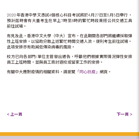
2020年香港中學文憑試4個核心科目考試將於4月27日至5月5日舉行，
預計屆時會有大量考生在早上7時至8時的繁忙時段乘搭公共交通工具
前往試場。
有見及此，香港中文大學（中大）宣布，在此期間各部門將繼續採取彈
性上班安排，以協助分散上述繁忙時間交通人流，便利考生前往試場。
此項安排亦有助減低傳染病毒的風險。
校方已向各部門/單位主管發出通告，呼籲他們根據實際情況彈性安排
員工上班時間，並與員工商討返校或留家工作的安排。
有關中大應對疫情的相關資料，請瀏覽
「同心抗疫」
網頁。
< 上一頁
下一頁 >