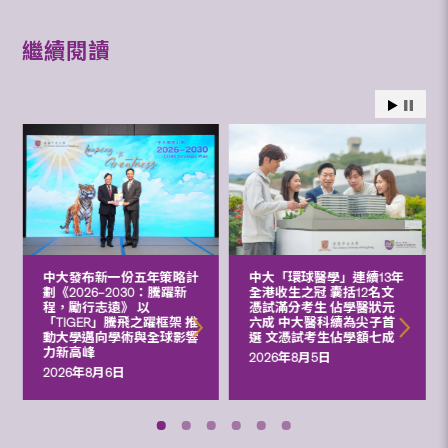
繼續閱讀
中大發布新一份五年策略計
中大「環球醫學」連續13年
劃《2026‒2030：騰躍新
全港收生之冠 囊括12名文
程，勵行志遠》 以
憑試滿分考生 佔學醫狀元
「TIGER」騰飛之躍框架 推
六成 中大醫科續為尖子首
動大學邁向學術與全球影響
選 文憑試考生佔學額七成
力新高峰
2026年8月5日
2026年8月6日