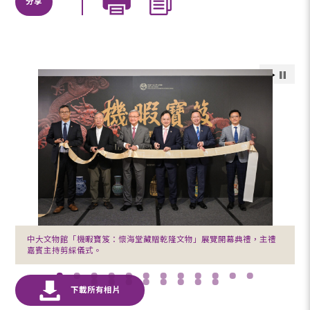
分享
中大文物館「機暇寶笈：懷海堂藏贈乾隆文物」展覽開幕典禮，主禮
嘉賓主持剪綵儀式。