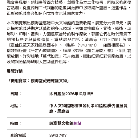
融合畫琺瑯、銅版畫等西方技藝，並轉化為本土化技術；同時又掀起復
古熱潮，從夏商周三代銅器的造型與紋飾中汲取設計靈感。這些作品，
正彰顯乾隆皇帝如何向世界宣示其國家實力。
本次展覽展出懷海堂惠贈中大文物館的重要收藏。展覽分六個單元，廣
泛探索乾隆時期宮廷藝術的多元領域，例如皇權體系、貢禮、織造、琺
瑯彩、印刷、禮樂，力圖還原當時的製作原貌，彰顯它們在時代背景下
的獨特歷史與藝術價值。重點展品包括：清高宗（1711-1799）等書
《章佳氏藏天家翰墨扇面卷》、《弘旿（1743-1811）一如四相圖卷》、
摺裝銅版畫《平定西域戰圖》、緙絲《御筆〈題金粟牋〉卷》、剔紅雲
龍紋櫃、洋彩綠地「萬代如意」花卉紋瓶、胭脂紅礬紅彩雲龍紋瓶，以
及純銅胎掐絲琺琅大吉葫蘆掛瓶等。
展覽詳情
「機暇寶笈：懷海堂藏贈乾隆文物」
日期：
即日起至
2026
年
10
月
18
日
地點：
中大文物館羅桂祥閣利孝和陸雁群伉儷展覽
廳、展廳四
時間：
請瀏覽文物館
網站
查詢電話︰
3943 7417