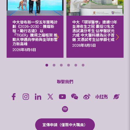
中大發布新一份五年策略計
中大「環球醫學」連續13年
劃《2026‒2030：騰躍新
全港收生之冠 囊括12名文
程，勵行志遠》 以
憑試滿分考生 佔學醫狀元
「TIGER」騰飛之躍框架 推
六成 中大醫科續為尖子首
動大學邁向學術與全球影響
選 文憑試考生佔學額七成
力新高峰
2026年8月5日
2026年8月6日
聯繫我們
宣傳申請（僅限中大職員）