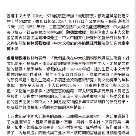
香港中文大學（中大）文物館現正舉辦「機暇寶笈：懷海堂藏贈乾隆文
物」特別展覽，由即日起至2026年10月18日向公眾開放。開幕典禮於
今天（6月15日）舉行，主禮嘉賓包括中大校長
盧煜明教授
、中大副校
長（校友／社區聯繫及大學拓展）
陳德章教授
、懷海堂主人及中大文物
館諮詢委員會主席
鍾棋偉先生
、中大中國文化研究所名譽研究員及中大
文物館前館長
林業強教授
、中大文物館館長
姚進莊教授
及副研究員
童宇
博士
等。
盧煜明教授
致辭時表示︰「我們能夠在中大校園親眼欣賞這些瑰寶，對
文化傳承別具意義。我衷心感謝鍾棋偉先生多年來對中大、尤其是文物
館的發展，給予無私、慷慨的支持。自1996年起，鍾先生已向中文大學
捐贈超過600件藏品。其中不少足以自成系列，為學界開啟了許多嶄新
的研究課題。鍾先生更設立多項基金資助藝術研究，對文化傳承的無私
奉獻，實在令人敬佩。中大自創校以來，一向重視中華文化與人文價
值。文物館一脈相承，憑藉豐富的館藏、深入研究與多元展覽，貫通古
今藝術，促進本地與國際的文化交流。今天藉著展覽開幕，熱愛文化藝
術的各界朋友共聚中大，共同見證文物館多年來深耕細作的研究成果，
以及我們與收藏家、捐贈者之間的深厚情誼。」
十八世紀是中國宮廷藝術的高峰。自康熙末至嘉慶初年，宮廷主導製作
了大量藝術品，種類涵蓋瓷器、玉器、銅器、漆木器、文房用具、典
籍、拓本、紡織品及書畫等，無不材質考究、風格華美、製作嚴謹，彰
顯了「內廷恭造」的範式與工藝水準。該時期的宮廷藝術既積極借鑑與