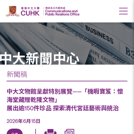
中大新聞中心
新聞稿
中大文物館呈獻特別展覽——「機暇寶笈：懷
海堂藏贈乾隆文物」
展出逾150件珍品 探索清代宮廷藝術與統治
2026年6月15日