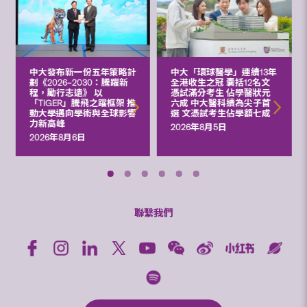
中大發布新一份五年策略計
中大「環球醫學」連續13年
劃《2026‒2030：騰躍新
全港收生之冠 囊括12名文
程，勵行志遠》 以
憑試滿分考生 佔學醫狀元
「TIGER」騰飛之躍框架 推
六成 中大醫科續為尖子首
動大學邁向學術與全球影響
選 文憑試考生佔學額七成
力新高峰
2026年8月5日
2026年8月6日
聯繫我們