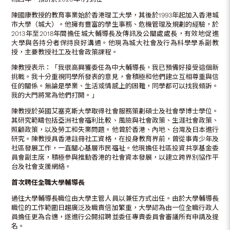
陳國康教授的教育事業始於香港理工大學，其後於1993年起加入香港城
市大學（城大）。他擁有豐富的學生事務、危機管理及規劃的經驗，於
2013年至2018年間擔任城大輔導長及傳訊及公關處處長，有效地促進
大學與各持分者保持良好溝通。他現為城大社會及行為科學學系副教
授，主要教授社工及社會政策課程。
陳教授表示：「我很高興獲委任為中大輔導長，我已預備好接受這個新
挑戰。我十分重視同學所發表的意見，會積極和他們建立互相尊重與信
任的關係。無論是學業、生活或情感上的困難，同學都可以找我傾訴。
我的大門將常為他們打開。」
陳教授於英國艾塞克斯大學取得社會服務策劃碩士及社會學博士學位。
其研究範疇包括亞洲社會福利比較、風險與社會政策、生涯社會政策、
照顧政策，以及勞工和失業問題。他曾於香港、內地、台灣及日本進行
研究。陳教授具香港註冊社工資格，在投身教育界前，曾從事青少年及
社區發展工作，一直關心基層市民福祉。他現擔任社區投資共享基金委
員會副主席，積極參與推動香港的社會資本發展，以建立跨界別協作平
台及社會支援網絡。
首次聘任全職大學輔導長
過往大學輔導長職位由大學主管人員以兼任方式出任。由於大學輔導長
職位的工作範圍日趨廣泛及職責倍加繁重，大學認為由一位全職行政人
員擔任更為合適，遂進行公開招聘並委任專責委員會審議所有申請及提
名。