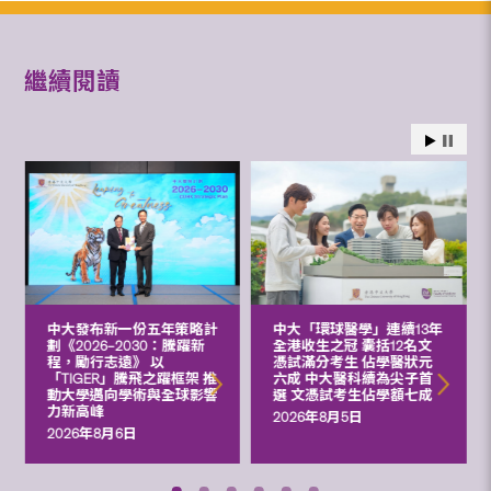
繼續閱讀
中大發布新一份五年策略計
中大「環球醫學」連續13年
劃《2026‒2030：騰躍新
全港收生之冠 囊括12名文
程，勵行志遠》 以
憑試滿分考生 佔學醫狀元
「TIGER」騰飛之躍框架 推
六成 中大醫科續為尖子首
動大學邁向學術與全球影響
選 文憑試考生佔學額七成
力新高峰
2026年8月5日
2026年8月6日