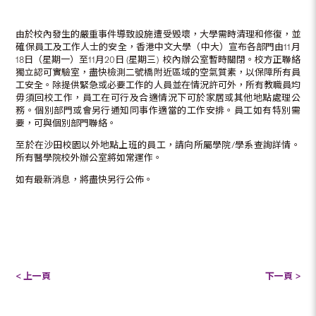
由於校內發生的嚴重事件導致設施遭受毁壞，大學需時清理和修復，並
確保員工及工作人士的安全，香港中文大學（中大）宣布各部門由11月
18日（星期一）至11月20日 (星期三) 校內辦公室暫時關閉。校方正聯絡
獨立認可實驗室，盡快檢測二號橋附近區域的空氣質素，以保障所有員
工安全。除提供緊急或必要工作的人員並在情況許可外，所有教職員均
毋須回校工作，員工在可行及合適情況下可於家居或其他地點處理公
務。個別部門或會另行通知同事作適當的工作安排。員工如有特別需
要，可與個別部門聯絡。
至於在沙田校園以外地點上班的員工，請向所屬學院/學系查詢詳情。
所有醫學院校外辦公室將如常運作。
如有最新消息，將盡快另行公佈。
< 上一頁
下一頁 >