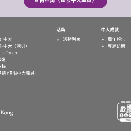
宣傳申請（僅限中大職員）
活動
中大成就
稿-中大
活動列表
周年報告
稿-中大（深圳）
專題訪問
in Touch
報道
名錄
請 (僅限中大職員)