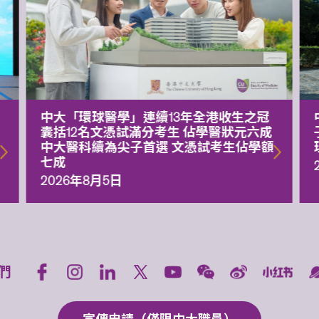
中大「環球醫學」連續13年全港收生之冠
囊括12名文憑試滿分考生 佔學醫狀元六成
中大醫科續為尖子首選 文憑試考生佔學額
七成
2026年8月5日
們