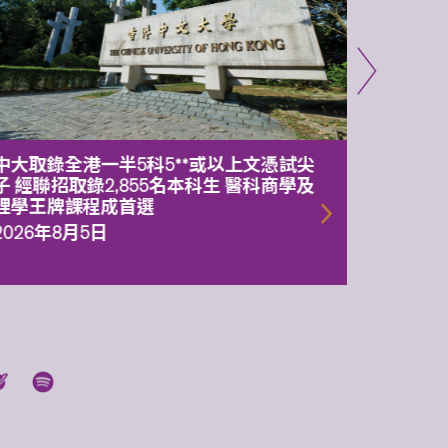
中大取錄全港一半5科5**或以上文憑試尖
中大委
子 經聯招取錄2,855名本科生 醫科商學及
理副校
理學王牌課程成首選
2026年
2026年8月5日