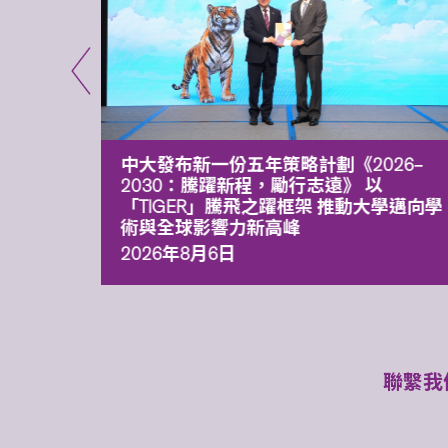
能力 有
中大發布新一份五年策略計劃《2026‒
污染
2030：騰躍新程，勵行志遠》 以
「TIGER」騰飛之躍框架 推動大學邁向學
術與全球影響力新高峰
2026年8月6日
聯繫我