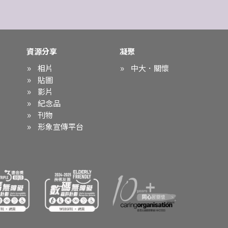
資源分享
凝聚
相片
中大．關懷
貼圖
影片
紀念品
刊物
形象宣傳平台