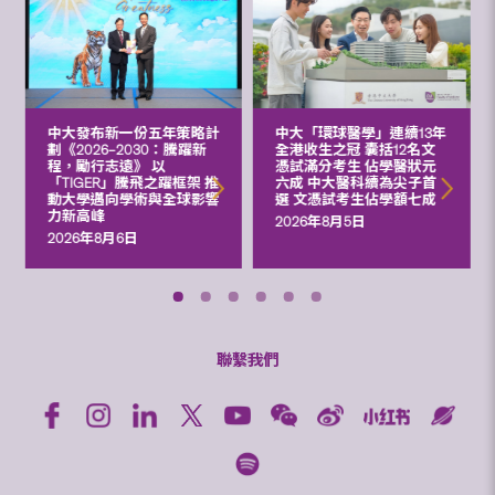
中大發布新一份五年策略計
中大「環球醫學」連續13年
劃《2026‒2030：騰躍新
全港收生之冠 囊括12名文
程，勵行志遠》 以
憑試滿分考生 佔學醫狀元
「TIGER」騰飛之躍框架 推
六成 中大醫科續為尖子首
動大學邁向學術與全球影響
選 文憑試考生佔學額七成
力新高峰
2026年8月5日
2026年8月6日
聯繫我們