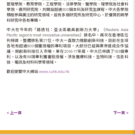
管理學院、教育學院、工程學院、法律學院、醫學院、理學院及社會科
學院，連同研究院，共開設超過300個本科及研究生課程。中大各學院
積極參與廣泛的研究領域，設有多個研究所及研究中心，於優質的跨學
科研究中各有專精。
中大在今年的「路透社：亞太區最具創新力大學」（Reuters: Asia
Pacific region’s most innovative universities）排名中，再次在香港區位
列榜首，整體排名第27位。中大一直致力推動創新科技，目前在全球
各地有超過800個獲授權的專利項目，大部分已經與業界達成合作協
議，把創新科技引入市場。單在2016-17年度，中大已申請了183個專
利，以及有88項專利獲審批授權，涉及醫療科技、生物科技、信息科
技、電訊及材料科學等領域。
歡迎瀏覽中大網站
www.cuhk.edu.hk
< 上一頁
下一頁 >