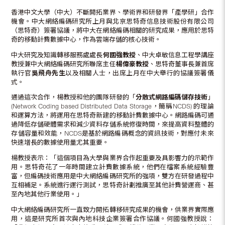
香港中文大學（中大）不斷開拓業界、學術界和研發界「產學研」合作
機會。中大網絡編碼研究所上月與北京思特奇信息技術股份有限公司
（思特奇）簽署協議，將中大在網絡編碼相關的研究成果，應用於思特
奇的移動計費數據中心，作為雲端存儲的核心技術。
中大研究及知識轉移服務處處長
何國強教授
、中大卓敏信息工程學講座
教授兼中大網絡編碼研究所聯席主任
楊偉豪教授
、思特奇董事長兼首席
執行官
吳飛舟先生
以及相關人士，出席上月在中大舉行的協議簽署儀
式。
通過這次合作，楊教授和他的團隊研發的「
分散式網路編碼儲存技術
」
(Network Coding based Distributed Data Storage，簡稱NCDS) 的理論
和運算方法，將運用在思特奇新建的移動計費數據中心。網路編碼可通
過降低存儲硬體需求和減少資料存儲系統修復時間，來提高資料整體的
存儲容量和效能，NCDS是基於網路編碼概念的資訊技術，對應付未來
快速增長的數據使用量尤其重要。
楊教授表示：「這個項目為大學與業界合作起重要及具影響力的示範作
用。思特奇花了一年時間建立計費數據系統，他們在檔案系統經驗豐
富，但編碼技術應用是中大網絡編碼研究所的強項，雙方在研發過程中
互相補足。系統進行運行測試，思特奇計劃推廣至其他計費營運商、甚
至內地其他行業使用。」
中大網絡編碼研究所一直致力開拓轉移研究成果的機會，供業界實際應
用，這是研究所首次與內地科技企業簽署合作協議。何國強教授說：