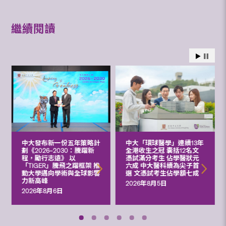
繼續閱讀
中大發布新一份五年策略計
中大「環球醫學」連續13年
劃《2026‒2030：騰躍新
全港收生之冠 囊括12名文
程，勵行志遠》 以
憑試滿分考生 佔學醫狀元
「TIGER」騰飛之躍框架 推
六成 中大醫科續為尖子首
動大學邁向學術與全球影響
選 文憑試考生佔學額七成
力新高峰
2026年8月5日
2026年8月6日