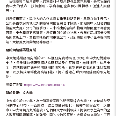
「我很高興再度見證中大的重要科研成果轉移至業界應用。是次協議符
合中大的使命：扶持創新、孕育初創企業和知識轉移，促進人類發
展。」
對思特奇而言，與中大的合作亦具有重要戰略意義。吳飛舟先生表示，
公司是首次與內地以外的高等院校簽署合作協議。他相信中大研發的技
術能大大提升公司的競爭力，未來推出的雲端和物聯網相關產品亦會更
可靠、安全和具更高智慧。思特奇創立於1995年，去年在深圳證券交易
所創業板上市，業務包括為內地電訊公司、政府機關和中小企等提供雲
端、大數據及流動網絡等服務。
關於網絡編碼研究所
中大網絡編碼研究所於2010年獲研究資助局 (研資局) 和中大配對撥款
支持，是全球首個研究網絡編碼理論及在互聯網、無線通訊、信息安
全，雲端數據存儲等領域應用的研究所，希望透過發表原創性研究成
果，以及將成果轉化為高端科技，提升香港在世界網絡編碼的領先地
位。
詳情可瀏覽:
http://www.inc.cuhk.edu.hk/
關於香港中文大學
中大成立於1963年，為一所享譽國際的研究型綜合大學。中大位處於亞
洲的中心地帶，一直秉持「結合傳統與現代，融會中國與西方」之使
命。中大合共有九所書院，它們與大學相輔相成，提供以學生為本的全
人教育和關顧輔導，加強師生間的交流和互動。大學設有文學院、工商