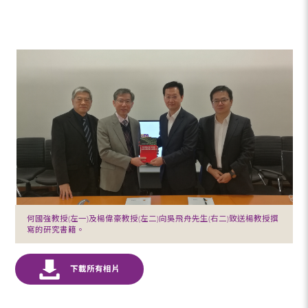
何國強教授(左一)及楊偉豪教授(左二)向吳飛舟先生(右二)致送楊教授撰
寫的研究書籍。