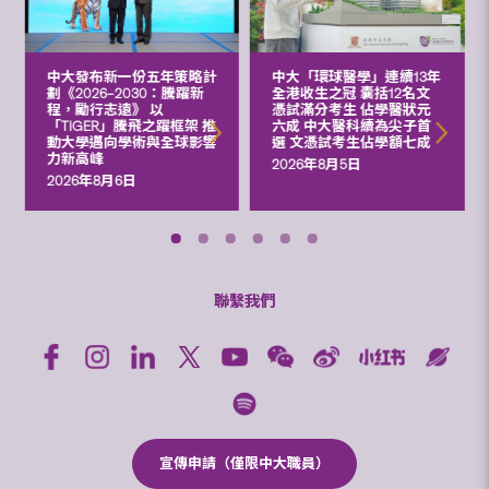
中大發布新一份五年策略計
中大「環球醫學」連續13年
劃《2026‒2030：騰躍新
全港收生之冠 囊括12名文
程，勵行志遠》 以
憑試滿分考生 佔學醫狀元
「TIGER」騰飛之躍框架 推
六成 中大醫科續為尖子首
動大學邁向學術與全球影響
選 文憑試考生佔學額七成
力新高峰
2026年8月5日
2026年8月6日
聯繫我們
宣傳申請（僅限中大職員）