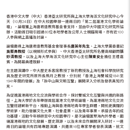
香港中文大學（中大）香港亞太研究所與上海大學海派文化研究中心今
天（10月24日）在中大校園舉辦一連兩日的「第二屆滬港文化學術論
壇」，論壇獲上海唐君遠教育基金會支持，並由中大中國文化研究所協
辦。活動首日吸引超過80位本地學者及公眾人士親臨現場，亦有近100
人參與網上直播及討論。
論壇邀得上海唐君遠教育基金會理事長
唐英年先生
、上海大學黨委書記
吳堅勇教授
（以視頻形式參與）、中大香港亞太研究所名譽高級顧問
張
妙清教授
，以及上海大學海派文化研究中心主任
陳東女士
擔任主禮嘉
賓，為開幕典禮致辭。
在主題演講中，中大歷史系客席教授丁新豹教授及上海社會科學院研究
員及歷史研究所原所長熊月之教授，分別就「香港上海雙城從1841至
1941年間的發展」及「孫中山與文明互鑒」展開深入分析及發表真知灼
見。
為促進滬港兩地文化交流與學術合作，探討雙城文化互鑒與共進的新路
徑，上海大學於去年舉辦首屆滬港文化學術論壇，為滬港兩地文化交流
互鑒搭建嶄新平台，推動上海與香港兩地青年學生群體，開拓更廣闊的
學術夢，助力發展文化大業、社會產業，以及青年事業。承接去年的成
功基礎，活動今年移師至中大校園舉行。是次論壇匯聚海內外學者，圍
繞滬港兩地的文化發展、歷史淵源，以及未來合作展開深入研討。一連
兩日的論壇共有四場專題演講，共邀來16位專家學者發表演講，就文