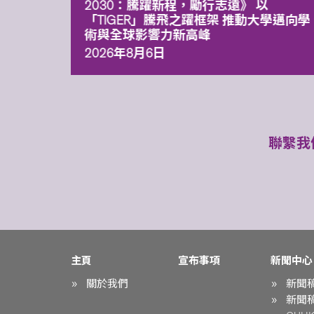
污染
2030：騰躍新程，勵行志遠》 以
「TIGER」騰飛之躍框架 推動大學邁向學
術與全球影響力新高峰
2026年8月6日
聯繫我
主頁
宣布事項
新聞中心
關於我們
新聞
新聞