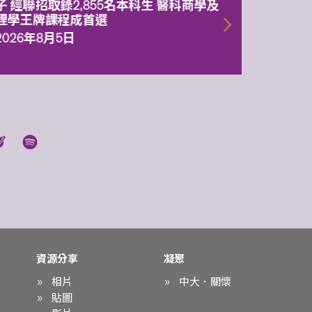
子 經聯招取錄2,855名本科生 醫科商學及
理副校
理學王牌課程成首選
2026年
2026年8月5日
資源分享
凝聚
相片
中大．關懷
貼圖