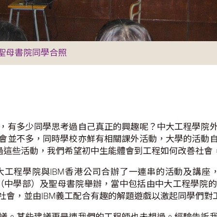
聖母書院同學合照
，有多少同學思考過自己真正的興趣呢？中大工程學院
會並不多，同時學校亦鮮有相關課外活動，大學的活動
透過這些活動，我們希望初中生能體會到工程如何改善社會
程學院與IBM香港公司合辦了一連串的活動及講座，當中
校（中學部）及聖母書院舉辦，當中包括由中大工程學院
社會，並由IBM義工配合有趣的解題遊戲以激起同學們對
議。某些建議更是連我們的工程師也未想過。經驗告訴