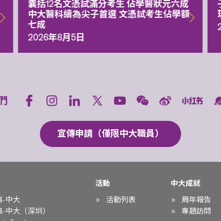
囊括12名文憑試滿分考生 佔學醫狀元六成
中大醫科續為尖子首選 文憑試考生佔學額
七成
2026年8月5日
們
宣傳申請（僅限中大職員）
活動
中大成就
稿-中大
活動列表
周年報告
稿-中大（深圳）
專題訪問