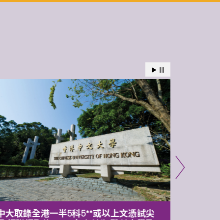
中大取錄全港一半5科5**或以上文憑試尖
中大委