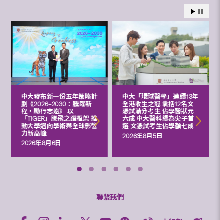
中大發布新一份五年策略計
中大「環球醫學」連續13年
劃《2026‒2030：騰躍新
全港收生之冠 囊括12名文
程，勵行志遠》 以
憑試滿分考生 佔學醫狀元
「TIGER」騰飛之躍框架 推
六成 中大醫科續為尖子首
動大學邁向學術與全球影響
選 文憑試考生佔學額七成
力新高峰
2026年8月5日
2026年8月6日
聯繫我們