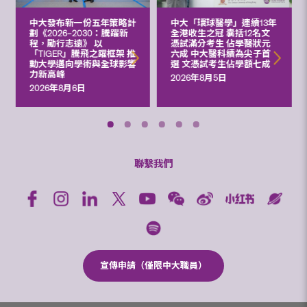
中大發布新一份五年策略計
中大「環球醫學」連續13年
劃《2026‒2030：騰躍新
全港收生之冠 囊括12名文
程，勵行志遠》 以
憑試滿分考生 佔學醫狀元
「TIGER」騰飛之躍框架 推
六成 中大醫科續為尖子首
動大學邁向學術與全球影響
選 文憑試考生佔學額七成
力新高峰
2026年8月5日
2026年8月6日
聯繫我們
宣傳申請（僅限中大職員）