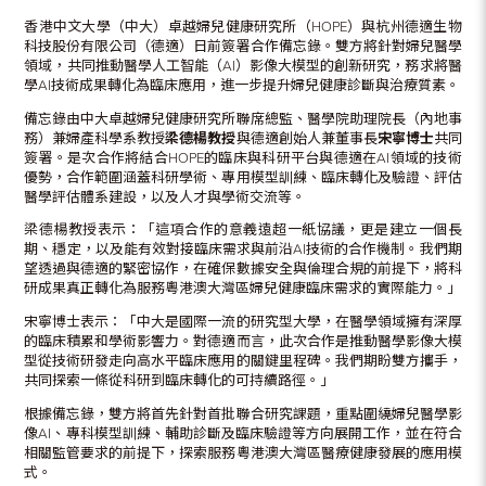
香港中文大學（中大）卓越婦兒健康研究所（HOPE）與杭州德適生物
科技股份有限公司（德適）日前簽署合作備忘錄。雙方將針對婦兒醫學
領域，共同推動醫學人工智能（AI）影像大模型的創新研究，務求將醫
學AI技術成果轉化為臨床應用，進一步提升婦兒健康診斷與治療質素。
備忘錄由中大卓越婦兒健康研究所聯席總監、醫學院助理院長（內地事
務）兼婦產科學系教授
梁德楊教授
與德適創始人兼董事長
宋寧博士
共同
簽署。是次合作將結合HOPE的臨床與科研平台與德適在AI領域的技術
優勢，合作範圍涵蓋科研學術、專用模型訓練、臨床轉化及驗證、評估
醫學評估體系建設，以及人才與學術交流等。
梁德楊教授表示：「這項合作的意義遠超一紙協議，更是建立一個長
期、穩定，以及能有效對接臨床需求與前沿AI技術的合作機制。我們期
望透過與德適的緊密協作，在確保數據安全與倫理合規的前提下，將科
研成果真正轉化為服務粵港澳大灣區婦兒健康臨床需求的實際能力。」
宋寧博士表示：「中大是國際一流的研究型大學，在醫學領域擁有深厚
的臨床積累和學術影響力。對德適而言，此次合作是推動醫學影像大模
型從技術研發走向高水平臨床應用的關鍵里程碑。我們期盼雙方攜手，
共同探索一條從科研到臨床轉化的可持續路徑。」
根據備忘錄，雙方將首先針對首批聯合研究課題，重點圍繞婦兒醫學影
像AI、專科模型訓練、輔助診斷及臨床驗證等方向展開工作，並在符合
相關監管要求的前提下，探索服務粵港澳大灣區醫療健康發展的應用模
式。