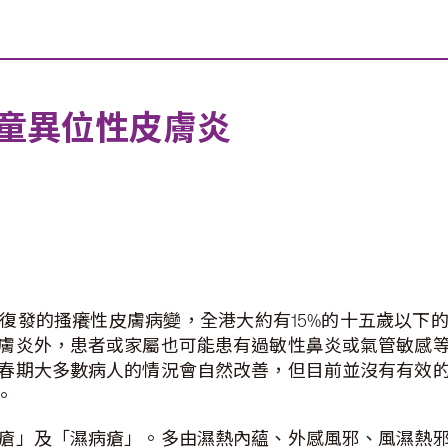
童異位性皮膚炎
復發的搔癢性皮膚病變，全港大約有15%的十五歲以下
膚炎外，患者或家屬也可能患有過敏性鼻炎或氣管敏感
春期大多數病人的情況會自然改善，但目前並沒有有效
。
瘡」及「濕病瘡」。多由濕熱內蘊、外感風邪、風濕熱