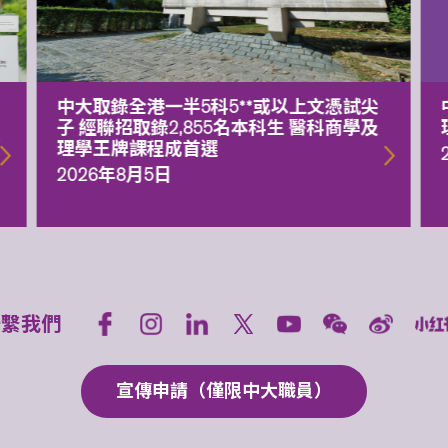
中大取錄全港一半5科5**或以上文憑試尖
子 經聯招取錄2,855名本科生 醫科商學及
額
理學王牌課程成首選
2026年8月5日
聯繫我們
宣傳申請（僅限中大職員）