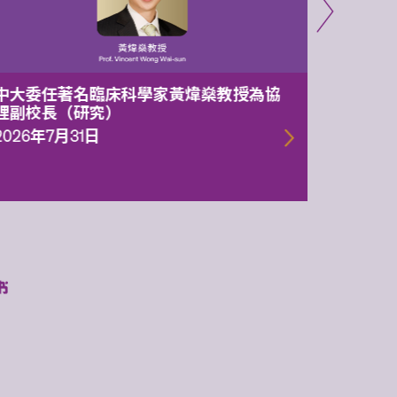
中大委任著名臨床科學家黃煒燊教授為協
中大兩
理副校長（研究）
1.05億
一代智
2026年7月31日
2026年