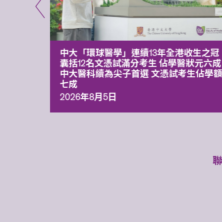
平台 推
中大「環球醫學」連續13年全港收生之冠
囊括12名文憑試滿分考生 佔學醫狀元六成
中大醫科續為尖子首選 文憑試考生佔學
七成
2026年8月5日