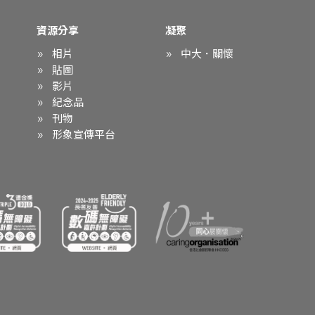
資源分享
凝聚
相片
中大．關懷
貼圖
影片
紀念品
刊物
形象宣傳平台