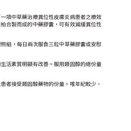
了一項中草藥治療異位性皮膚炎病患者之療效
黃柏合製而成的中藥膠囊，可有效減緩異位性
對照組，每日兩次服食三粒中草藥膠囊或安慰
的生活素質明顯有改善。服用類固醇的總份量
炎患者接受類固醇藥物的份量。唯年紀較少、