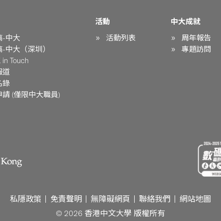
活動
中大成就
稿-中大
活動列表
周年報告
稿-中大（深圳）
專題訪問
in Touch
報道
名錄
請 (僅限中大職員)
私隱政策
免責聲明
無障礙網頁
聯絡我們
網站地圖
© 2026 香港中文大學 版權所有