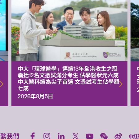
中大「環球醫學」連續13年全港收生之冠
囊括12名文憑試滿分考生 佔學醫狀元六成
中大醫科續為尖子首選 文憑試考生佔學額
七成
2026年8月5日
聯繫我們