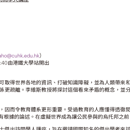
naho@cuhk.edu.hk
）
:40由港鐵大學站開出
可取得世界各地的資訊、打破知識障礙，並為人類帶來
係更疏離。李維斯教授將探討這個看來矛盾的概念，並
，因而令教育體系更形重要。受過教育的人應懂得透徹
有根據的論述。在虛擬世界成為讓公民參與的烏托邦之前
夫爵士傑出訪問學人講座，旨在邀請國際知名的傑出學者來