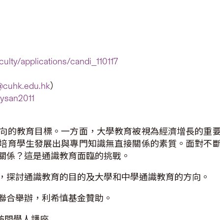
aculty/applications/candi_110117
@cuhk.edu.hk
）
hysan2011
向的教育目標。一方面，大學教育被視為經濟增長的重
培育學生發展出與專門知識無直接關係的素質。面對不
關係？這是通識教育面臨的挑戰。
，探討通識教育的目的及大學和中學通識教育的方向。
聯合舉辦，利希慎基金贊助。
出訪問學人講座