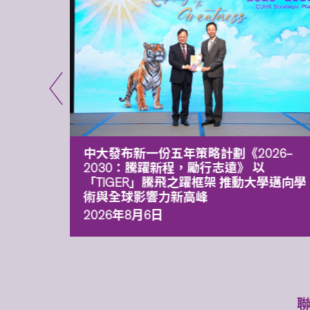
能力 有
中大發布新一份五年策略計劃《2026‒
污染
2030：騰躍新程，勵行志遠》 以
「TIGER」騰飛之躍框架 推動大學邁向學
術與全球影響力新高峰
2026年8月6日