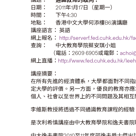
日期： 2011年1月17日（星期一）
時間： 下午4:30
地點： 香港中文大學何添樓B6演講廳
講座語言： 英語
網上報名：
http://serverf.fed.cuhk.edu.hk/f
查詢： 中大教育學院蔡安琪小姐
（電話：2609 6905或電郵：
achoi
網上直播：
http://www.fed.cuhk.edu.hk/lee
講座摘要：
在所有先進的經濟體系，大學都面對不同指
定大學的評價。另一方面，優良的教育亦應
個人、社會以至世界上的不同問題及其相互
李維斯教授將透過不同通識教育課程的經驗
是次利希慎講座由中大教育學院和逸夫書院
中大逸夫書院2010至11年度邵逸夫爵士傑