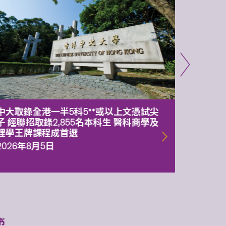
中大取錄全港一半5科5**或以上文憑試尖
中大委
子 經聯招取錄2,855名本科生 醫科商學及
理副校
理學王牌課程成首選
2026年
2026年8月5日