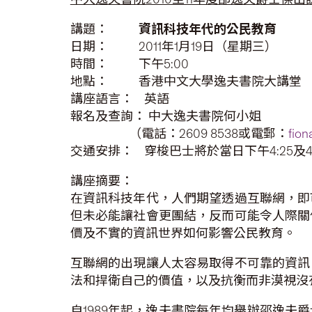
講題：
資訊科技年代的公民教育
日期： 2011年1月19日（星期三）
時間： 下午5:00
地點： 香港中文大學逸夫書院大講堂
講座語言： 英語
報名及查詢： 中大逸夫書院何小姐
（電話：2609 8538或電郵：
fio
交通安排： 穿梭巴士將於當日下午4:25及4
講座摘要：
在資訊科技年代，人們期望透過互聯網，即
但未必能讓社會更團結，反而可能令人際關
價及不實的資訊世界如何影響公民教育。
互聯網的出現讓人太容易取得不可靠的資訊
法和捍衛自己的價值，以及抗衡而非漠視沒
自1989年起，逸夫書院每年均舉辦邵逸