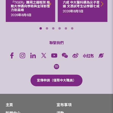
「TIGER」騰飛之躍框架 推
六成 中大醫科續為尖子首
動大學邁向學術與全球影響
選 文憑試考生佔學額七成
力新高峰
2026年8月5日
2026年8月6日
聯繫我們
宣傳申請（僅限中大職員）
主頁
宣布事項