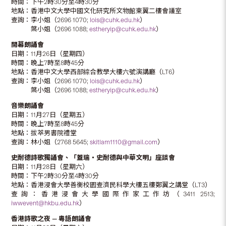
時間：下午2時30分至4時30分
地點：香港中文大學中國文化研究所文物館東翼二樓會議室
查詢：李小姐（2696 1070;
lois@cuhk.edu.hk
）
葉小姐（2696 1088;
estheryip@cuhk.edu.hk
）
開幕朗誦會
日期：11月26日（星期四）
時間：晚上7時至8時45分
地點：香港中文大學西部綜合教學大樓六號演講廳（LT6）
查詢：李小姐（2696 1070;
lois@cuhk.edu.hk
）
葉小姐（2696 1088;
estheryip@cuhk.edu.hk
）
音樂朗誦會
日期：11月27日（星期五）
時間：晚上7時至8時45分
地點：拔萃男書院禮堂
查詢：林小姐（2768 5645;
skitlam1110@gmail.com
）
史耐德詩歌獨誦會、「蓋瑞‧史耐德與中華文明」座談會
日期：11月28日（星期六）
時間：下午2時30分至4時30分
地點：香港浸會大學善衡校園查濟民科學大樓五樓鄭翼之講堂（LT3）
查詢：香港浸會大學國際作家工作坊（3411 2513;
iwwevent@hkbu.edu.hk
）
香港詩歌之夜 — 粵語朗誦會