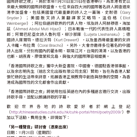
國際詩歌之夜」，將於本年11月26日至29日在香港舉行，為本港有史以
來最大規模的國際詩歌盛會。七位來自四大洲的國際著名詩人將遠道來
港參加盛會，包括美國當代最重要的詩人之一蓋瑞．史耐德（Gary
Snyder）；美國散文詩人兼翻譯家艾略特‧溫伯格（Eliot
Weinberger）；阿拉伯語詩歌界的代表人物、埃及詩人阿赫穆德‧海加
茲（Ahmad Abdul Muti Hijazi）；日本戰後一代的代表性詩人高橋睦
郎；阿爾巴尼亞女詩人魯列塔‧柳沙那庫（Luljeta Lleshanaku）；德
國詩人庫爾特‧德拉沃特（Kurt Drawert），以及墨西哥最重要的女詩
人卡羅‧布拉喬（Coral Bracho）。另外，大會亦邀得多位著名的中國
詩人出席，分別有國內的翟永明、歐陽江河，台灣的鴻鴻，以及香港的
也斯、胡燕青、廖偉棠和北島，與強大的國際陣容相媲美。
「香港國際詩歌之夜」獲中大新亞書院、中國會、德國駐香港領事館，
以及余志明先生（迪志文化出版有限公司主席）贊助，旨在為香港人緊
張忙碌的生活帶來詩意，拓展香港正規教育中創造與想像的空間，為香
港成為國際性的文化都會作出貢獻。
「香港國際詩歌之夜」將使用包括英語在內的多種語言進行交流，出版
詩歌手冊，並配以朗誦詩歌的字幕。
歡迎世界各地的詩歌愛好者於網上登記
（
http://chinesestudies.cuhk.edu.hk/cuhk-portal/html/poetry2009/
）參
加以下活動，費用全免，詳情如下：
「另一種聲音」研討會（憑柬出席）
日期：11月26日（星期四）