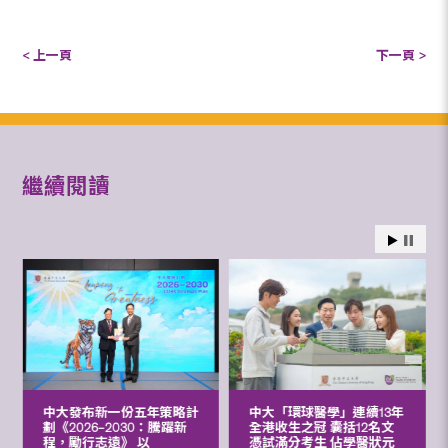
< 上一頁
下一頁 >
繼續閱讀
中大發布新一份五年策略計
中大「環球醫學」連續13年
劃《2026‒2030：騰躍新
全港收生之冠 囊括12名文
程，勵行志遠》 以
憑試滿分考生 佔學醫狀元