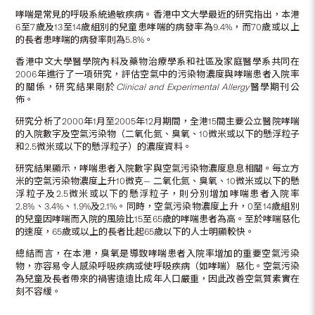
哮喘是常見的呼吸系統過敏疾病。香港中文大學最近的研究指出，本港
6至7歲及13至14歲組別的兒童患哮喘的病發率為9.4%，而70歲或以上
的長者患哮喘的病發率則為5.8%。
香港中文大學醫學院內科及藥物治療學系和社區及家庭醫學系共同在
2006年進行了一項研究，評估空氣中的污染物濃度與哮喘患者入院率
的關係，研究結果剛於
Clinical and Experimental Allergy
醫學期刊公
佈。
研究分析了2000年1月至2005年12月期間，全港15間主要公立醫院哮喘
的入院數字及空氣污染物（二氧化氮、臭氧、10微米或以下的懸浮粒子
和2.5微米或以下的懸浮粒子）的濃度資料。
研究結果顯示，哮喘患者入院數字與空氣污染物濃度息息相關。每立方
米的空氣污染物濃度上升10微克— 二氧化氮、臭氧、10微米或以下的懸
浮粒子及2.5微米或以下的懸浮粒子，則分別增加哮喘患者入院率
2.8%、3.4%、1.9%及2.1%。同時，空氣污染物濃度上升，0至14歲組別
的兒童因哮喘而入院的風險比15至65歲的哮喘患者為高。至於哮喘惡化
的速度，65歲或以上的長者比起65歲以下的人士明顯較快。
總結而言，在本港，臭氧是導致哮喘患者入院率增加的重要空氣污染
物，亦容易令人感染呼吸疾病或使呼吸疾病（如哮喘）惡化。空氣污染
為兒童及長者帶來的禍害遠遠比成年人口嚴重，因此改善空氣質素實在
刻不容緩。