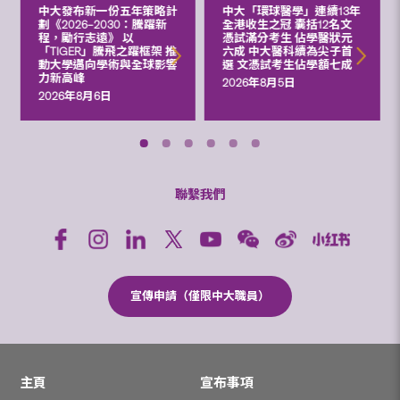
中大發布新一份五年策略計
中大「環球醫學」連續13年
劃《2026‒2030：騰躍新
全港收生之冠 囊括12名文
程，勵行志遠》 以
憑試滿分考生 佔學醫狀元
「TIGER」騰飛之躍框架 推
六成 中大醫科續為尖子首
動大學邁向學術與全球影響
選 文憑試考生佔學額七成
力新高峰
2026年8月5日
2026年8月6日
聯繫我們
宣傳申請（僅限中大職員）
主頁
宣布事項