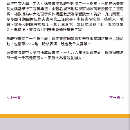
香港中文大學（中大）逸夫書院為慶祝創院二十三周年，日前在逸夫書
院大講堂舉行了院慶典禮，由著名城市地理學家楊汝萬教授擔任主禮嘉
賓。楊教授為中大地理學榮休講座教授及榮譽院士，曾於一九九四至二
零零四年期間擔任逸夫書院第二任院長。多位書院校董、捐款人、職
員、家長和同學在典禮上一起分享喜悅，當日並頒發了七十五項獎學
金。典禮後，書院假沙田賽馬會舉行慶祝午宴。
為慶祝書院二十三歲生辰，逸夫書院同學將於未來兩星期將舉行六項活
動，包括環Shaw跑、時裝表演、晚會及千人宴等。
逸夫書院是中大第四所成員書院，一九八六年獲邵逸夫爵士慷慨捐贈港
幣一億一千萬元而設立。邵爵士為書院創辦人。
< 上一頁
下一頁 >