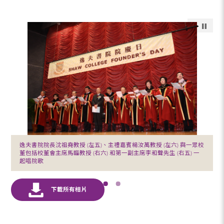
逸夫書院院長沈祖堯教授 (左五)、主禮嘉賓楊汝萬教授 (左六) 與一眾校
董包括校董會主席馬臨教授 (右六) 和第一副主席李和聲先生 (右五) 一
起唱院歌