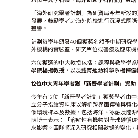
「海外研究學者計劃」為研資局今年新設的
發展，鼓勵學者赴海外院校進行沉浸式國際
聲譽。
計劃每學年頒發40個獲獎名額予中期研究
外機構的實驗室、研究單位或醫療及臨床機
六位獲選的中大教授包括：課程與教學學系
學院
楊揚教授
，以及體育運動科學系
楊懌健
12
位中大青年學者獲「新晉學者計劃」資助
今年有12位「新晉學者計劃」獲獎學者由
立分子指紋資料庫以解析跨界面傳輸與轉化
個環境樣本及數據，包括海洋、冰融及陸源
陳博士表示：「溶解性有機物對全球碳循環
來影響。團隊將深入研究相關數據的變化，