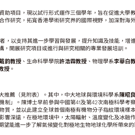
資助項目，現以試行形式運作三個學年，旨在促進大學
合作研究，拓寬香港學術研究界的國際視野，加深對海
學者，以支持其進一步學習與發展，提升知識及技能，增
構，開展研究項目或進行與研究相關的專業發展培訓。
戴韵教授
、生命科學學院
許浩霖教授
、物理學系
李華白
教授
。
中大推薦（見附表）。其中，中大地球與環境科學系
陳昭
機制」。陳博士早前參與中國第41及第42次南極科學考
物質，並以此建立全球首個南極有機物分子指紋環境樣
影響深遠，在極地環境中，太陽輻射、溫度變化及冰融
期望能進一步了解氣候變化對極地生物地球化學所帶來的