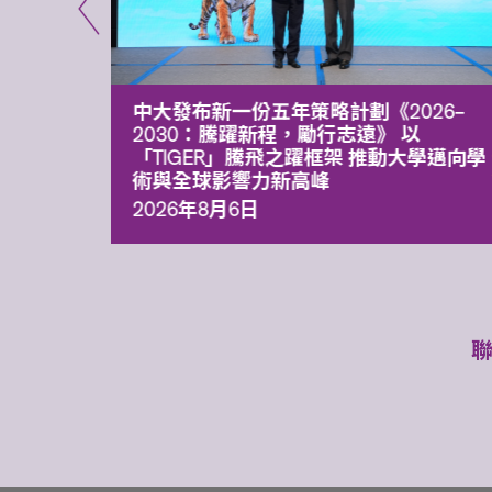
能力 有
中大發布新一份五年策略計劃《2026‒
污染
2030：騰躍新程，勵行志遠》 以
「TIGER」騰飛之躍框架 推動大學邁向學
術與全球影響力新高峰
2026年8月6日