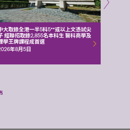
中大取錄全港一半5科5**或以上文憑試尖
中大委
子 經聯招取錄2,855名本科生 醫科商學及
理副校
理學王牌課程成首選
2026年
2026年8月5日