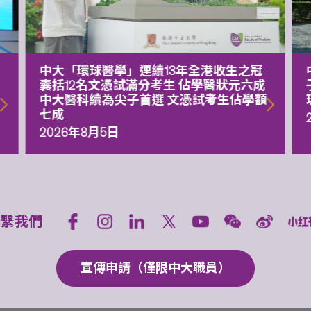
中大「環球醫學」連續13年全港收生之冠
囊括12名文憑試滿分考生 佔學醫狀元六成
中大醫科續為尖子首選 文憑試考生佔學額
七成
2026年8月5日
聯繫我們
宣傳申請（僅限中大職員）