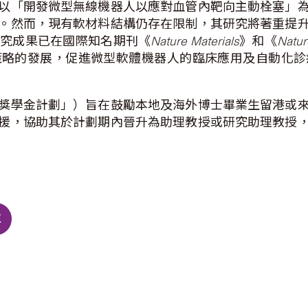
以「開發微型無線機器人以應對血管內靶向主動栓塞」
。然而，現有軟材料結構仍存在限制，其研究將著重提
研究成果已在國際知名期刊《
Nature Materials
》和《
Natu
策略的發展，促進微型軟體機器人的臨床應用及自動化診
獎學金計劃」）旨在鼓勵本地及海外博士畢業生留港或
援，協助其於計劃期內晉升為助理教授或研究助理教授
單