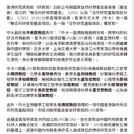
香港研究資助局（研資局）日前公布與國家自然科學基金委員會（基金
委）成立的「聯合科研資助基金」（JRS）以及「合作研究重點項目計
劃」（CRS）2025/26年度撥款結果，香港中文大學（中大）有11個
「聯合科研資助基金項目」及一個「合作研究重點項目」獲資助。
中大副校長
岑美霞教授
表示︰「中大一直積極推動跨地域、跨學科的科
研合作與創新。是次共12個項目獲JRS及CRS資助，涵蓋生物科學、信
息科學、新材料科學，以及海洋與環境學等前沿科技領域。中大將繼續
與中國科學院、北京大學、上海交通大學，及浙江大學等頂尖學術機構
深化協作，積極拓展學術交流網絡，致力將更多具影響力的研究成果轉
化落地，為社會發展與國家科技進步作出更大貢獻。」
中大11個獲JRS資助項目的香港首席研究員分別為機械與自動化工程學
系
陳玥教授
、化學系
黃陟峰
教授、數學系
金邦梯教授
、計算機科學與工
程學系
李柏晴教授
、機械與自動化工程學系
盧怡君教授
、心理學系
滕相
斌教授
、計算機科學與工程學系
徐強教授
、體育運動科學系
楊懌健教
授
、電子工程學系
袁奕萱教授
、地球與環境科學系
翟世賢教授
，以及麻
醉及深切治療學系
張琳教授
。
此外，中大生物醫學工程學系
毛傳斌教授
領導的一項中國香港與內地合
作研究重點項目，亦成功取得基金委及研資局的CRS資助。
由基金委及研資局共同設立的JRS及CRS，旨在資助由中國內地與香港
科研人員聯合提交、為期四年的研究項目。其中，JRS在兩地優勢互補
的基礎上，促進中國內地與香港研究人員或隊伍的學術研究合作，香港