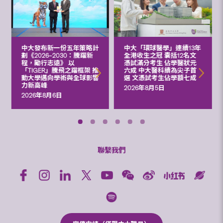
中大發布新一份五年策略計
中大「環球醫學」連續13年
劃《2026‒2030：騰躍新
全港收生之冠 囊括12名文
程，勵行志遠》 以
憑試滿分考生 佔學醫狀元
「TIGER」騰飛之躍框架 推
六成 中大醫科續為尖子首
動大學邁向學術與全球影響
選 文憑試考生佔學額七成
力新高峰
2026年8月5日
2026年8月6日
聯繫我們