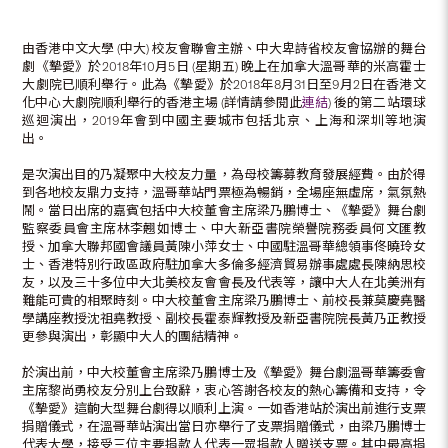
由香港中文大學 (中大) 校友會聯會主辦、中大卑詩省校友會協辦的舞台
劇《摯愛》於2018年10月5日 (星期五) 晚上在加拿大溫哥華的米高霍士
大劇院已順利舉行。此為《摯愛》於2018年8月31日至9月2日在香港文
化中心大劇院順利舉行的香港主場 (詳情請參閱此
連結
) 後的第二站環球
巡迴演出，2019年會到中國主要城市包括北京、上海和深圳等地演
出。
是次演出目的乃凝聚中大校友力量，為母校籌募教育發展經費。由於得
到各地校友鼎力支持，溫哥華站門票極為暢銷，全場座無虛席，氣氛熱
鬧。當日出席的嘉賓包括中大校董會主席梁乃鵬博士、《摯愛》舞台劇
監察委員會主席林李翹如博士、中大新亞書院榮譽院務委員何文匯教
授、加拿大聯邦國會議員黃陳小萍女士、中國駐溫哥華總領事佟曉玲女
士、香港特別行政區政府駐加拿大多倫多經濟貿易辦事處處長陳納思校
友，以及三十多位中大北美校友會會長及代表等，讓中大人在北美洲有
難能可貴的相聚時刻。中大校董會主席梁乃鵬博士、前校長兼莫慶堯醫
學講座教授沈祖堯教授、副校長霍泰輝教授及新亞書院院長黃乃正教授
更參與演出，彰顯中大人的團結精神。
於演出前，中大校董會主席梁乃鵬博士及《摯愛》舞台劇溫哥華籌委會
主席黎尚勇校友分別上台致辭，衷心答謝各校友的熱心籌備和支持，令
《摯愛》這齣大型舞台劇得以順利上演。一如香港站於演出前進行支票
捐贈儀式，在溫哥華站演出當日亦舉行了支票捐贈儀式，由梁乃鵬博士
代表大學，接受三位主要捐款人代表一眾捐款人贈送支票。其中最高捐