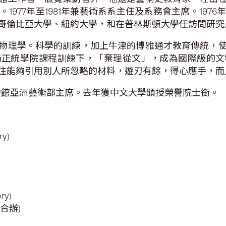
1977年至1981年兼藝術系系主任及系務會主席。197
哥倫比亞大學、紐約大學，和在普林斯頓大學任訪問研究
物理學。科學的訓練，加上牛津的博雅通才教育傳統，
過正統學院課程訓練下，「棄理從文」，成為國際級的文
往能夠引用別人所忽略的材料，遊刃有餘，得心應手，而
物館亞洲藝術部主席。去年獲中文大學頒授榮譽院士銜。
y)
ry)
合辦)