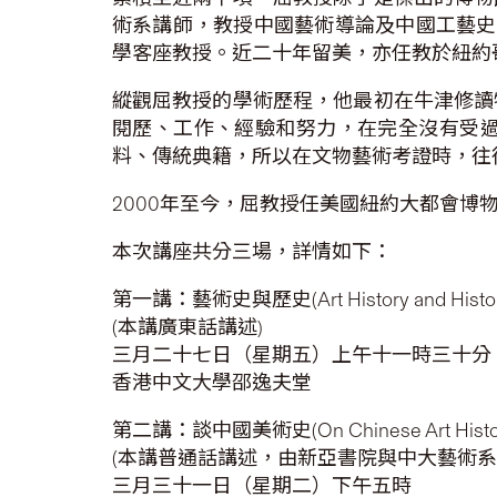
術系講師，教授中國藝術導論及中國工藝史。
學客座教授。近二十年留美，亦任教於紐約
縱觀屈教授的學術歷程，他最初在牛津修讀
閱歷、工作、經驗和努力，在完全沒有受
料、傳統典籍，所以在文物藝術考證時，往
2000年至今，屈教授任美國紐約大都會博
本次講座共分三場，詳情如下：
第一講：藝術史與歷史(Art History and Histor
(本講廣東話講述)
三月二十七日（星期五）上午十一時三十分
香港中文大學邵逸夫堂
第二講：談中國美術史(On Chinese Art Histo
(本講普通話講述，由新亞書院與中大藝術系
三月三十一日（星期二）下午五時