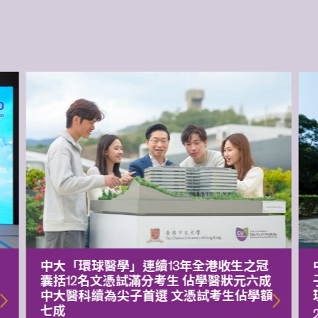
中大「環球醫學」連續13年全港收生之冠
囊括12名文憑試滿分考生 佔學醫狀元六成
中大醫科續為尖子首選 文憑試考生佔學額
七成