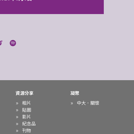
資源分享
凝聚
相片
中大．關懷
貼圖
影片
紀念品
刊物