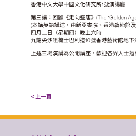
香港中文大學中國文化研究所1號演講廳
第三講：回顧《走向盛唐》(The “Golden Age” R
(本講英語講述，由新亞書院、香港藝術館及
四月二日（星期四）晚上六時
九龍尖沙咀梳士巴利道10號香港藝術館地下
上述三場演講為公開講座，歡迎各界人士蒞臨聽講
< 上一頁