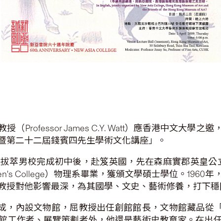
rofessor James C.Y. Watt）應香港中文
暨第二十二屆錢賓四先生學術文化講座」。
成初中後，赴笈英國，先在森麻實郡英皇公立中學（King's Co
's College）物理系畢業，獲頒文學碩士學位。19
教授對他影響最深，為其國學、文史、藝術修養，打下穩
落成，內設文物館，屈教授出任創館館長，文物館藏品從「
館工作者、展覽策劃者外，他還是藝術史教育家。在出