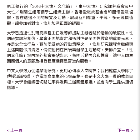
現正舉行的「2016中大性別文化節」，由中大性別研究課程系會及中
大性／別關注組兩個學生組織主辦，香港愛滋病基金會和關懷愛滋協
辦，旨在透過不同的展覽及活動，展現互相尊重、平等、多元等價值
觀，讓參加者對性、性別加深正面的認識。
大學已透過性別研究課程主任及導師提點主辦者關於活動的敏感性。性
別研究課程相信，學會正面地肯定和探討性是全面性教育的重要元素，
亦是安全性行為、預防愛滋病的行動策略之一。性別研究課程會繼續與
上述團體保持溝通，俾使他們在日後籌辦學生活動時，安排合宜。「性
別文化節」場內場外都會張貼告示，標明活動內容和性質，讓中大師生
因應個人的意願及接受程度選擇是否進內觀看。
中文大學致力促進學術研究，更用心傳承人文精神；我們確信大學除了
傳授知識技能，亦當培育學生的心靈品格。這是中文大學一貫的教育目
標。大學會繼續密切關注事件及與主辦團體跟進，並會向學生提供適切
指導。
< 上一頁
下一頁 >