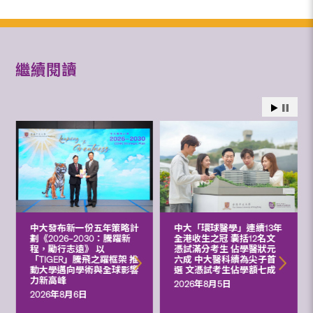
繼續閱讀
中大發布新一份五年策略計
中大「環球醫學」連續13年
劃《2026‒2030：騰躍新
全港收生之冠 囊括12名文
程，勵行志遠》 以
憑試滿分考生 佔學醫狀元
「TIGER」騰飛之躍框架 推
六成 中大醫科續為尖子首
動大學邁向學術與全球影響
選 文憑試考生佔學額七成
力新高峰
2026年8月5日
2026年8月6日