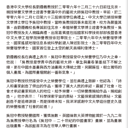
香港中文大學校長劉遵義教授於二零零六年十二月二十六日前往北京，
親授榮譽文學博士證書予譽滿中外的藝術大師吳冠中教授。早前，於二
零零六年十二月七日第六十三屆頒授學位典禮上，中文大學已頒授榮譽
文學博士學位予吳冠中教授，當時吳教授因事未能蒞港，校方為鄭重其
事，由劉遵義校長專誠前往北京，奉贈榮譽文學博士證書予吳教授。吳
冠中教授及夫人親臨典禮，出席嘉賓還包括國家科學技術部部長暨香港
中文大學工程學院榮譽教授徐冠華院士，二零零六年中大榮譽理學博
士、國家遙感地理信息系統科學創建人陳述彭院士，及二零零四年中大
榮譽理學博士、國家首位登上太空的航天員楊利偉博士。
劉遵義校長在典禮上表示，吳冠中教授接受中大榮譽學位乃中大之幸，
他說：「吳教授是學貫中西的藝術大師，畢生與畫卷筆墨結下不解之
緣，更在中國水墨畫與西方油畫兩大傳統之間，另闢蹊徑，樹立獨特的
個人畫風，為國際畫壇開創一番新氣象。」
吳冠中教授欣然接受中大之榮譽學位，並在典禮上致辭。他認為：「詩
人和畫家創造了傑出的作品，獲得了廣大人民的承認，震撼了社會，社
會才承認畫家和詩人的地位，給予榮譽。一切榮譽應賜給作品，賜給創
造。」他亦表示：「科學探索宇宙的奧秘，文藝探索感情的奧秘。文藝
創造不是追尋源頭，而是探尋未知。我深深感謝中文大學這份歷史久遠
的榮譽推進了社會的前進！」
吳冠中教授馳譽國際，獲獎無數。英國倫敦大英博物館曾於一九九二年
為吳教授舉行名為《吳冠中 — 二十世紀的中國畫家》畫展，並為畫展
出版畫集，為該館首次為在世華人舉行畫展。