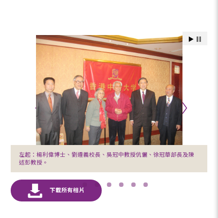
左起：楊利偉博士、劉遵義校長、吳冠中教授伉儷、徐冠華部長及陳
述彭教授。