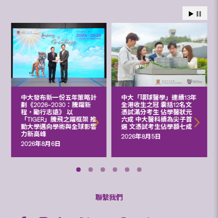
中大發布新一份五年策略計
中大「環球醫學」連續13年
劃《2026‒2030：騰躍新
全港收生之冠 囊括12名文
程，勵行志遠》 以
憑試滿分考生 佔學醫狀元
「TIGER」騰飛之躍框架 推
六成 中大醫科續為尖子首
動大學邁向學術與全球影響
選 文憑試考生佔學額七成
力新高峰
2026年8月5日
2026年8月6日
聯繫我們