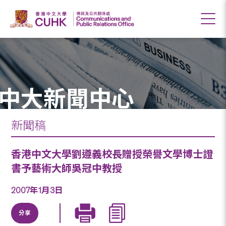
中大新聞中心
新聞稿
香港中文大學劉遵義校長贈授榮譽文學博士證
書予藝術大師吳冠中教授
2007年1月3日
分享