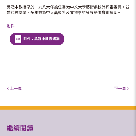
吳冠中教授早於一九八六年擔任香港中文大學藝術系校外評審委員，並
曾蒞校訪問，多年來為中大藝術系及文物館的發展提供寶貴意見。
附件
附件：吳冠中教授讚辭
< 上一頁
下一頁 >
繼續閱讀