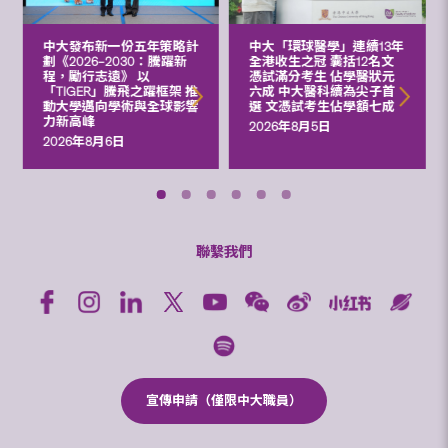
中大發布新一份五年策略計
中大「環球醫學」連續13年
劃《2026‒2030：騰躍新
全港收生之冠 囊括12名文
程，勵行志遠》 以
憑試滿分考生 佔學醫狀元
「TIGER」騰飛之躍框架 推
六成 中大醫科續為尖子首
動大學邁向學術與全球影響
選 文憑試考生佔學額七成
力新高峰
2026年8月5日
2026年8月6日
聯繫我們
宣傳申請（僅限中大職員）