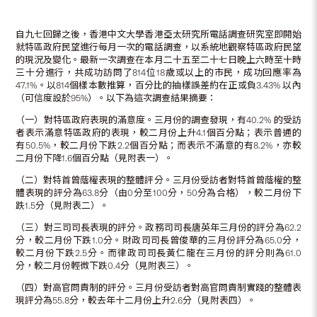
自九七回歸之後，香港中文大學香港亞太研究所電話調查研究室即開始
就特區政府民望進行每月一次的電話調查，以系統地觀察特區政府民望
的現況及變化。最新一次調查在本月二十五至二十七日晚上六時至十時
三十分進行，共成功訪問了814位18歲或以上的市民，成功回應率為
47.1%。以814個樣本數推算，百分比的抽樣誤差約在正或負3.43% 以內
（可信度設於95%）。以下為這次調查結果摘要：
（一）對特區政府表現的滿意度。三月份的調查發現，有40.2% 的受訪
者表示滿意特區政府的表現，較二月份上升4.1個百分點；表示普通的
有50.5%，較二月份下跌2.2個百分點；而表示不滿意的有8.2%，亦較
二月份下降1.6個百分點（見附表一）。
（二）對特首曾蔭權表現的整體評分。三月份受訪者對特首曾蔭權的整
體表現的評分為63.8分（由0分至100分，50分為合格），較二月份下
跌1.5分（見附表二）。
（三）對三司司長表現的評分。政務司司長唐英年三月份的評分為62.2
分，較二月份下跌1.0分。財政司司長曾俊華的三月份評分為65.0分，
較二月份下跌2.5分。而律政司司長黃仁龍在三月份的評分則為61.0
分，較二月份輕微下跌0.4分（見附表三）。
（四）對高官問責制的評分。三月份受訪者對高官問責制實踐的整體表
現評分為55.8分，較去年十二月份上升2.6分（見附表四）。