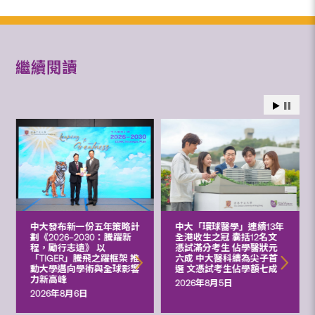
繼續閱讀
中大發布新一份五年策略計
中大「環球醫學」連續13年
劃《2026‒2030：騰躍新
全港收生之冠 囊括12名文
程，勵行志遠》 以
憑試滿分考生 佔學醫狀元
「TIGER」騰飛之躍框架 推
六成 中大醫科續為尖子首
動大學邁向學術與全球影響
選 文憑試考生佔學額七成
力新高峰
2026年8月5日
2026年8月6日