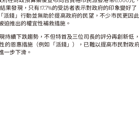
。政府在財政預算案後宣布向合資格市民派發港幣6,000
果發現，只有17.7%的受訪者表示對政府的印象變好了，
府的「派錢」行動並無助於提高政府的民望，不少市民更因
被迫推出的權宜性補救措施。
現持續下跌趨勢，不但特首及三位司長的評分再創新低
性的恩惠措施（例如「派錢」），已難以提高市民對政
進一步下滑。