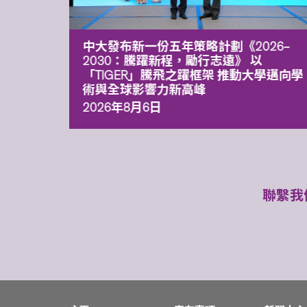
能力 有
中大發布新一份五年策略計劃《2026‒
污染
2030：騰躍新程，勵行志遠》 以
「TIGER」騰飛之躍框架 推動大學邁向學
術與全球影響力新高峰
2026年8月6日
聯繫我