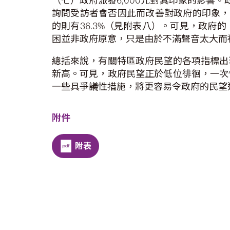
（七）政府派發6,000元對其印象的影響
詢問受訪者會否因此而改善對政府的印象，結
的則有36.3%（見附表八）。可見，政
困並非政府原意，只是由於不滿聲音太大而
總括來說，有關特區政府民望的各項指標出
新高。可見，政府民望正於低位徘徊，一次
一些具爭議性措施，將更容易令政府的民望
附件
附表