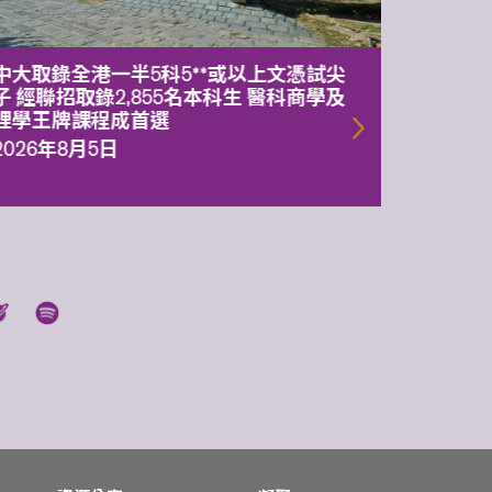
中大取錄全港一半5科5**或以上文憑試尖
中大委
子 經聯招取錄2,855名本科生 醫科商學及
理副校
理學王牌課程成首選
2026年
2026年8月5日