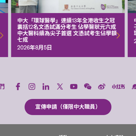
中大「環球醫學」連續13年全港收生之冠
囊括12名文憑試滿分考生 佔學醫狀元六成
中大醫科續為尖子首選 文憑試考生佔學額
七成
2026年8月5日
們
宣傳申請（僅限中大職員）