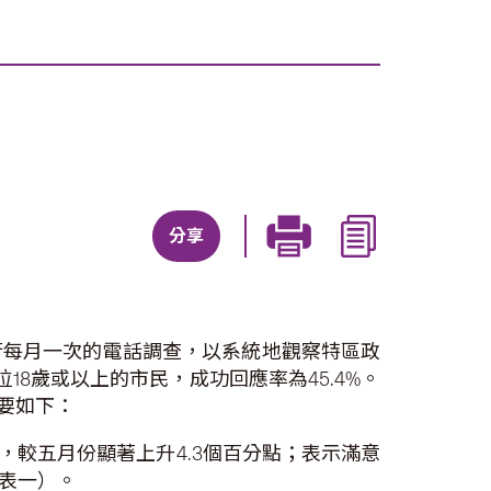
分享
行每月一次的電話調查，以系統地觀察特區政
8歲或以上的市民，成功回應率為45.4%。
摘要如下：
，較五月份顯著上升4.3個百分點；表示滿意
附表一）。