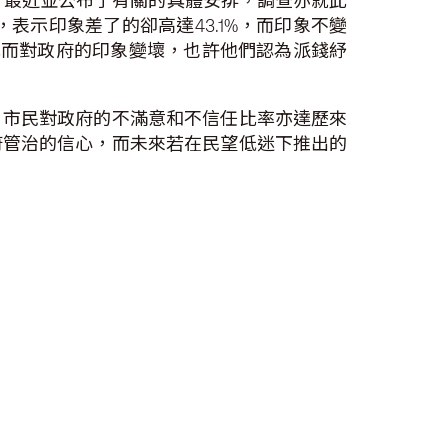
元，最近並公布了有關的具體安排，調查亦就此
表示印象差了的卻高達43.1%，而印象不變
此而對政府的印象變壞，也許他們認為派錢紓
，市民對政府的不滿意和不信任比率亦達歷來
府管治的信心，而未來若在民望低迷下推出的