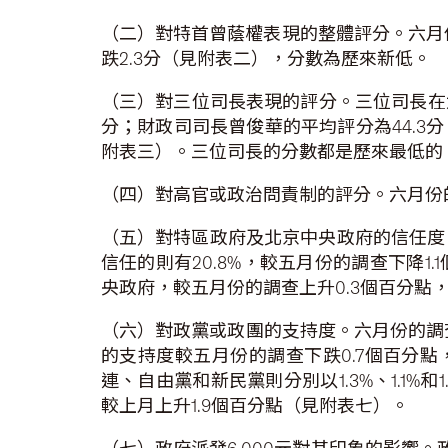
（二）對特首曾蔭權表現的整體評分。六月份
跌2.3分（見附表二），分數為歷來新低。
（三）對三位司長表現的評分。三位司長在六
分；財政司司長曾俊華的平均評分為44.3
附表三）。三位司長的分數都是歷來最低的
（四）對高官或政治問責制的評分。六月份的
（五）對特區政府及北京中央政府的信任度。
信任的則有20.8%，較五月份的調查下降1
央政府，較五月份的調查上升0.3個百分點，
（六）對政黨或政團的支持度。六月份的調
的支持度較五月份的調查下跌0.7個百分點
連、自由黨和新民黨則分別以1.3%、1.1%
較上月上升1.9個百分點（見附表七）。