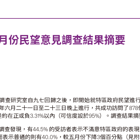
月份民望意見調查結果摘要
調查研究室自九七回歸之後，即開始就特區政府民望進
六月二十一日至二十三日晚上進行，共成功訪問了878位1
約在正或負3.31%以內（可信度設於95%）。調查結果
查發現，有44.5% 的受訪者表示不滿意特區政府的表現
；而表示普通的則有40.0%，較五月份下降3個百分點（見