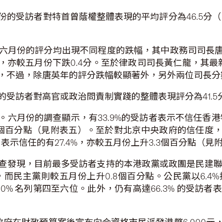
的受訪者對特首曾蔭權整體表現的平均評分為46.5分（由
月份的評分均出現不同程度的跌幅，其中政務司司長唐英年
分，亦較五月份下跌0.4分。至於律政司司長黃仁龍，其最新
，不過，除唐英年的評分跌幅較顯著外，另外兩位司長分
受訪者對高官或政治問責制實踐的整體表現評分為41.5分
六月份的調查顯示，有33.9%的受訪者表示不信任香港
.1個百分點（見附表五）。至於對北京中央政府的信任度，
表示信任的有27.4%，亦較五月份上升3.3個百分點（見
查發現，目前最多受訪者支持的本港政黨或政團是民建聯和
，而民主黨則較五月份上升0.8個百分點。公民黨以6.4%
和1.0% 名列第四至六位。此外，仍有高達66.3% 的